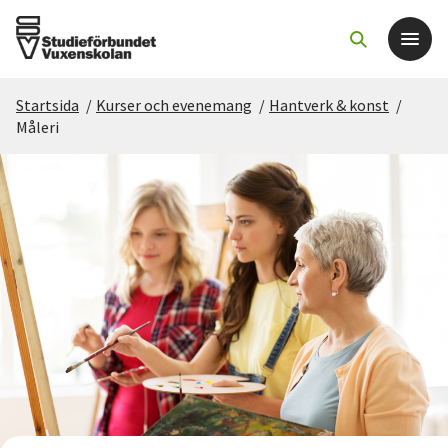
Startsida
/
Kurser och evenemang
/
Hantverk & konst
/
Det här gör vi
Måleri
För dig som
Sök kurser och evenemang
Om SV
Starta studiecirkel
Cirkelledare