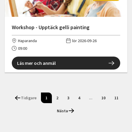
Workshop - Upptäck gelli painting
Haparanda
lör 2026-09-26
09:00
Läs mer och anmäl
Tidigare
1
2
3
4
...
10
11
Nästa