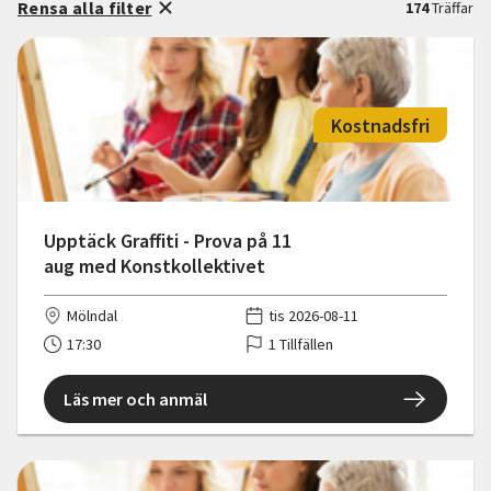
Rensa alla filter
174
Träffar
Kostnadsfri
Upptäck Graffiti - Prova på 11
aug med Konstkollektivet
Mölndal
tis 2026-08-11
17:30
1 Tillfällen
Läs mer och anmäl