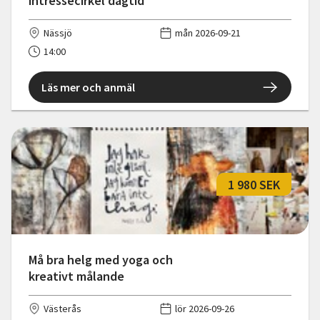
intressecirkel dagtid
Nässjö
mån 2026-09-21
14:00
Läs mer och anmäl
1 980 SEK
Må bra helg med yoga och
kreativt målande
Västerås
lör 2026-09-26