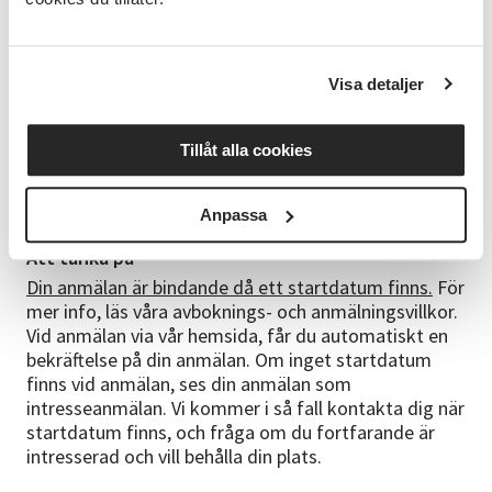
Ledaren
Tinuviel Bergström är en erfaren kursledare som
annars hör hemma i datorspelsvärlden. Hon har
Visa detaljer
flera års erfarenhet av både speldesign och
kursledarskap, och värdesätter att eleverna får
Tillåt alla cookies
verktyg
som hjälper dem uppfylla sina mål.
Anpassa
Att tänka på
Din anmälan är bindande då ett startdatum finns.
För
mer info, läs våra avboknings- och anmälningsvillkor.
Vid anmälan via vår hemsida, får du automatiskt en
bekräftelse på din anmälan. Om inget startdatum
finns vid anmälan, ses din anmälan som
intresseanmälan. Vi kommer i så fall kontakta dig när
startdatum finns, och fråga om du fortfarande är
intresserad och vill behålla din plats.