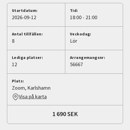
Nyheter
Startdatum:
Tid:
2026-09-12
18:00 - 21:00
Avdelningar
Antal tillfällen:
Veckodag:
8
Lör
Lyssna
Lediga platser:
Arrangemangsnr:
12
56667
Plats:
Zoom, Karlshamn
Visa på karta
1 690 SEK