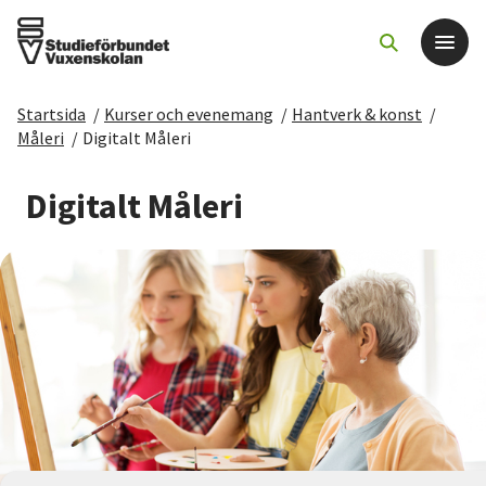
Startsida
/
Kurser och evenemang
/
Hantverk & konst
/
Det här gör vi
Måleri
/
Digitalt Måleri
För dig som
Digitalt Måleri
Sök kurser och evenemang
Om SV
Starta studiecirkel
Cirkelledare