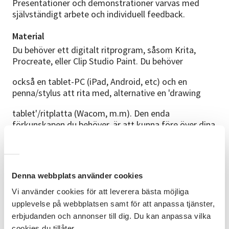
Presentationer och demonstrationer varvas med
självständigt arbete och individuell feedback.
Material
Du behöver ett digitalt ritprogram, såsom Krita,
Procreate, eller Clip Studio Paint. Du behöver
också en tablet-PC (iPad, Android, etc) och en
penna/stylus att rita med, alternative en 'drawing
tablet'/ritplatta (Wacom, m.m). Den enda
förkunskapen du behöver, är att kunna före över dina
bilder från ritprogrammet till zoom-klienten.
Förkunskaper
Denna webbplats använder cookies
Inga förkunskaper krävs.
Vi använder cookies för att leverera bästa möjliga
Plats
upplevelse på webbplatsen samt för att anpassa tjänster,
Digitala Zoom-möten.
erbjudanden och annonser till dig. Du kan anpassa vilka
cookies du tillåter.