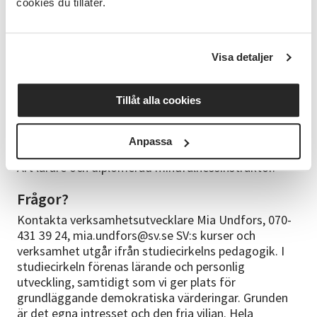
cookies du tillåter.
Bra att veta
Ta med vad du vill fika och äta under dagen. Det
finns micro, kyl och frys på plats samt kaffe/te att
Visa detaljer
köpa (betalas med Swish). Det finns mataffär och
restauranger i närheten och vi har en stor fri
parkering.
Tillåt alla cookies
Ledare
Anpassa
Laila Nors är konstnär och inspiratör, utbildad Vedic
Art lärare och diplomerad mindfulnessinstruktör.
Frågor?
Kontakta verksamhetsutvecklare Mia Undfors, 070-
431 39 24, mia.undfors@sv.se SV:s kurser och
verksamhet utgår ifrån studiecirkelns pedagogik. I
studiecirkeln förenas lärande och personlig
utveckling, samtidigt som vi ger plats för
grundläggande demokratiska värderingar. Grunden
är det egna intresset och den fria viljan. Hela