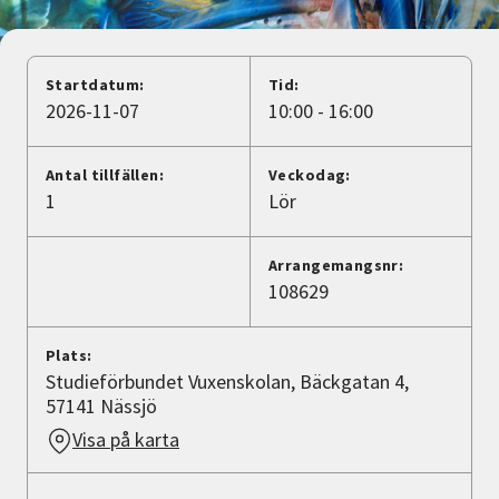
Nyheter
Avdelningar
Startdatum:
Tid:
2026-11-07
10:00 - 16:00
Lyssna
Antal tillfällen:
Veckodag:
1
Lör
Arrangemangsnr:
108629
Plats:
Studieförbundet Vuxenskolan, Bäckgatan 4,
57141 Nässjö
Visa på karta