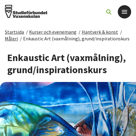
Startsida
/
Kurser och evenemang
/
Hantverk & konst
/
Det här gör vi
Måleri
/
Enkaustic Art (vaxmålning), grund/inspirationskurs
För dig som
Enkaustic Art (vaxmålning),
grund/inspirationskurs
Sök kurser och evenemang
Om SV
Starta studiecirkel
Cirkelledare