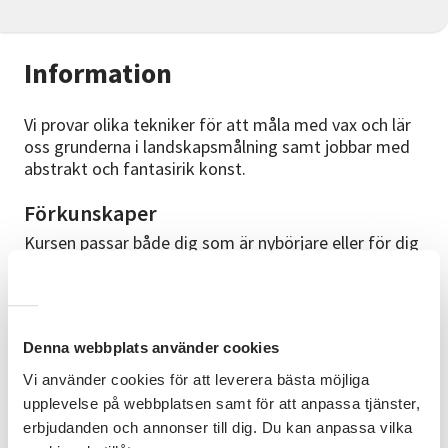
Information
Vi provar olika tekniker för att måla med vax och lär
oss grunderna i landskapsmålning samt jobbar med
abstrakt och fantasirik konst.
Förkunskaper
Kursen passar både dig som är nybörjare eller för dig
som målat innan men vill ha inspiration till fortsatt
skapande.
Material
Denna webbplats använder cookies
Speciella papper, vaxfärger och lån av strykjärn ingår i
Vi använder cookies för att leverera bästa möjliga
materialavgiften. Om du önskar måla på canvasduk
så finns det olika storlekar på plats (betalas med
upplevelse på webbplatsen samt för att anpassa tjänster,
Swish).
erbjudanden och annonser till dig. Du kan anpassa vilka