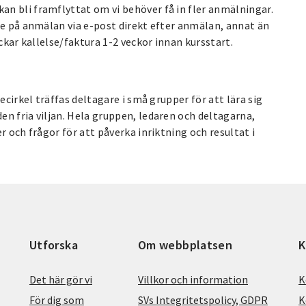
n bli framflyttat om vi behöver få in fler anmälningar.
se på anmälan via e-post direkt efter anmälan, annat än
ckar kallelse/faktura 1-2 veckor innan kursstart.
ecirkel träffas deltagare i små grupper för att lära sig
n fria viljan. Hela gruppen, ledaren och deltagarna,
r och frågor för att påverka inriktning och resultat i
Utforska
Om webbplatsen
K
Det här gör vi
Villkor och information
K
För dig som
SVs Integritetspolicy, GDPR
K