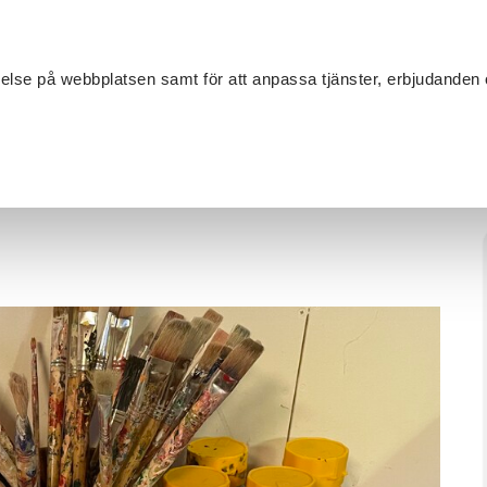
Sök
velse på webbplatsen samt för att anpassa tjänster, erbjudanden 
Om SV
Sta
MANG
åleri
/
Kreativ konstbuffé