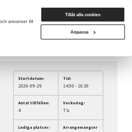
Lyssna
Tillåt alla cookies
och annonser till
rta studiecirkel
Cirkelledare
Nyheter
Avdelningar
Anpassa
Startdatum:
Tid:
2026-09-29
14:00 - 16:30
Antal tillfällen:
Veckodag:
4
Tis
Lediga platser:
Arrangemangsnr