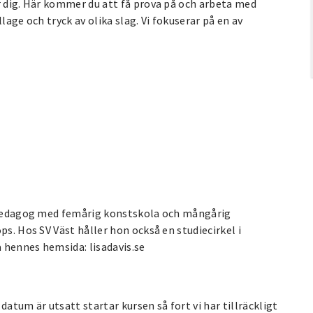
r dig. Här kommer du att få prova på och arbeta med
lage och tryck av olika slag. Vi fokuserar på en av
ldpedagog med femårig konstskola och mångårig
ps. Hos SV Väst håller hon också en studiecirkel i
a hennes hemsida: lisadavis.se
atum är utsatt startar kursen så fort vi har tillräckligt