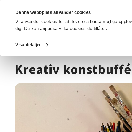
Denna webbplats använder cookies
Vi använder cookies för att leverera bästa möjliga upple
dig. Du kan anpassa vilka cookies du tillåter.
DET HÄR GÖR VI
FÖR DIG SOM
SÖK KURSER OCH EVENE
Visa detaljer
Startsida
/
Kurser och evenemang
/
Hantverk & konst
/
M
Kreativ konstbuffé