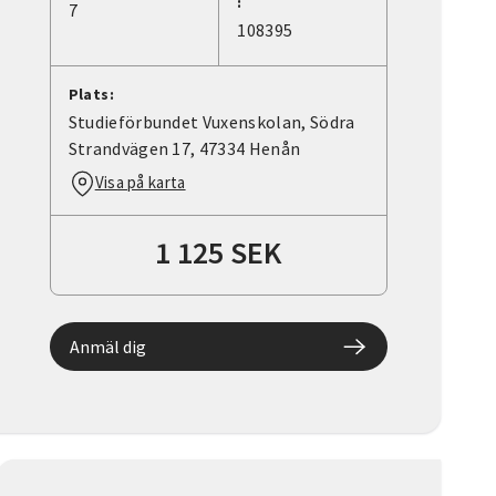
:
7
108395
Plats:
Studieförbundet Vuxenskolan, Södra
Strandvägen 17, 47334 Henån
Visa på karta
1 125 SEK
Anmäl dig