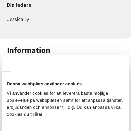
Din ledare
Jessica Ly
Information
Välkommen till en kreativ och annorlunda studiecirkel
där vi testar olika hantverkstekniker varje träff.
Kursupplägg
Denna webbplats använder cookies
Tillfälle 1 - Decoupage på ett träföremål Tillfälle 2 -
Vi använder cookies för att leverera bästa möjliga
Måla på målarduk Tillfälle 3 - Dekorera ett
upplevelse på webbplatsen samt för att anpassa tjänster,
textilfodral med färger och dekorationer.
erbjudanden och annonser till dig. Du kan anpassa vilka
cookies du tillåter.
Förkunskaper
Inga förkunskaper krävs. Från 10 år, det är viktigt att