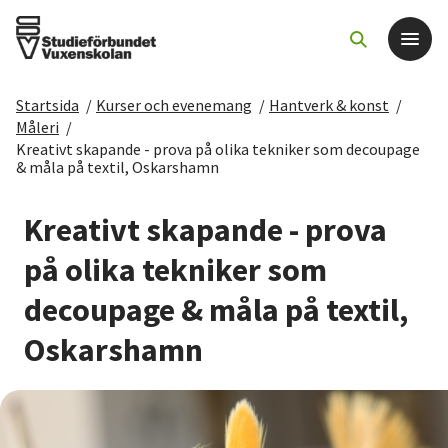
Startsida
/
Kurser och evenemang
/
Hantverk & konst
/
Det här gör vi
Måleri
/
Kreativt skapande - prova på olika tekniker som decoupage
& måla på textil, Oskarshamn
För dig som
Kreativt skapande - prova
Sök kurser och evenemang
på olika tekniker som
Om SV
decoupage & måla på textil,
Oskarshamn
Starta studiecirkel
Cirkelledare