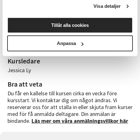
man kan fokusera under tillfällena.
Visa detaljer
Material
Tillåt alla cookies
Allt material finns på plats och ingår i avgiften. Ta
gärna med dig något lättare kvällsmål. Det finns
tillgång till kyl, porslin, mikro, kaffebryggare,
Anpassa
vattenkokare m.m.
Kursledare
Jessica Ly
Bra att veta
Du får en kallelse till kursen cirka en vecka före
kursstart. Vi kontaktar dig om något ändras. Vi
reserverar oss för att ställa in eller skjuta fram kurser
med för få anmälda deltagare. Din anmälan är
bindande.
Läs mer om våra anmälningsvillkor här