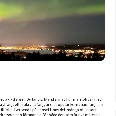
ed akrylfärger. Du lär dig bland annat hur man jobbar med
krylfärg, eller akrylatfärg, är en populär konstnärsfärg som
tillfälle. Beroende på pensel finns det många olika sätt
ftersom den lämpar sig för både den som är ny i måleriet