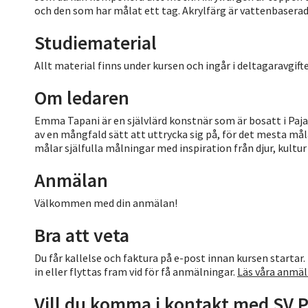
och den som har målat ett tag. Akrylfärg är vattenbaserad o
Studiematerial
Allt material finns under kursen och ingår i deltagaravgift
Om ledaren
Emma Tapani är en självlärd konstnär som är bosatt i Paja
av en mångfald sätt att uttrycka sig på, för det mesta må
målar själfulla målningar med inspiration från djur, kultur
Anmälan
Välkommen med din anmälan!
Bra att veta
Du får kallelse och faktura på e-post innan kursen startar. 
in eller flyttas fram vid för få anmälningar.
Läs våra anmäl
Vill du komma i kontakt med SV P