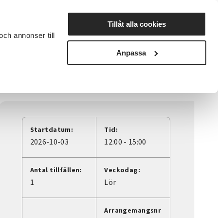
Lyssna
Tillåt alla cookies
och annonser till
rta studiecirkel
Cirkelledare
Nyheter
Avdelningar
Anpassa
Startdatum:
Tid:
2026-10-03
12:00 - 15:00
Antal tillfällen:
Veckodag:
1
Lör
Arrangemangsnr