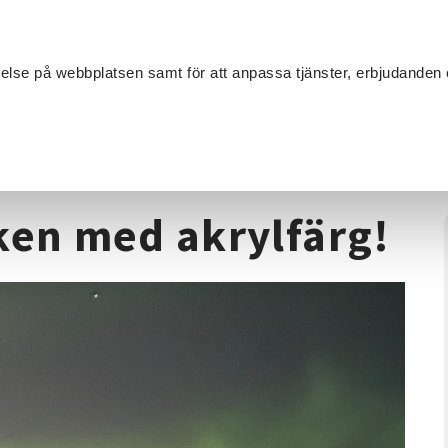
Sök
velse på webbplatsen samt för att anpassa tjänster, erbjudanden 
Om SV
Sta
MANG
åleri
/
Lär dig måla norrsken med akrylfärg!
ken med akrylfärg!