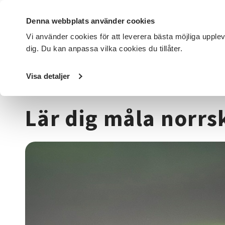
Denna webbplats använder cookies
Vi använder cookies för att leverera bästa möjliga upple
dig. Du kan anpassa vilka cookies du tillåter.
DET HÄR GÖR VI
FÖR DIG SOM
SÖK KURSER OCH EVENE
Visa detaljer
Startsida
/
Kurser och evenemang
/
Hantverk & konst
/
M
Lär dig måla norrs