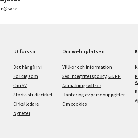
re@sv.se
Utforska
Om webbplatsen
K
Det här gör vi
Villkor och information
K
För dig som
SVs Integritetspolicy, GDPR
K
V
Om SV
Anmälningsvillkor
K
Starta studiecirkel
Hantering av personuppgifter
V
Cirkelledare
Om cookies
Nyheter