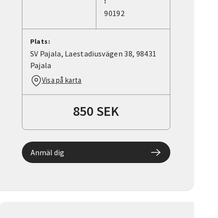
:
90192
Plats:
SV Pajala, Laestadiusvägen 38, 98431
Pajala
Visa på karta
850 SEK
Anmäl dig