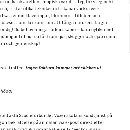
tforska akvarellens magiska värld – steg för steg och i
erna, testar olika tekniker och skapar vackra verk
ortsätter med laveringar, blommor, stilleben och
och oavsett om du drömt om att fånga naturens färger
 för dig! Du behöver inga förkunskaper – bara nyfikenhet
dningar till hur du får fram ljus, skuggor och djup i dina
form och gemenskap!
rsta träffen.
Ingen faktura kommer att skickas ut.
 flöda!
g, kontakta Studieförbundet Vuxenskolans kundtjänst på
ågon bekräftelse på anmälan via e-post direkt efter
 är skickad. Vi skickar kallelse 1-2 veckor innan