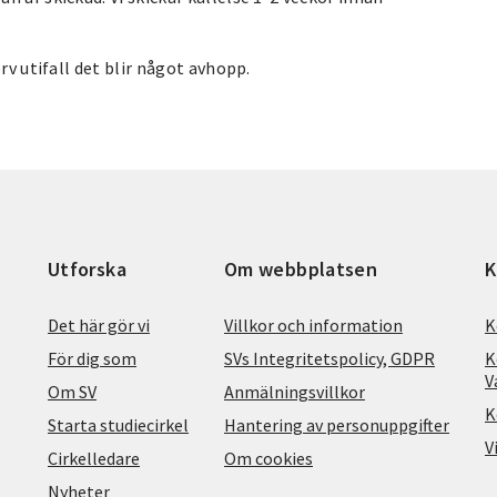
rv utifall det blir något avhopp.
Utforska
Om webbplatsen
K
Det här gör vi
Villkor och information
K
För dig som
SVs Integritetspolicy, GDPR
K
V
Om SV
Anmälningsvillkor
K
Starta studiecirkel
Hantering av personuppgifter
V
Cirkelledare
Om cookies
Nyheter