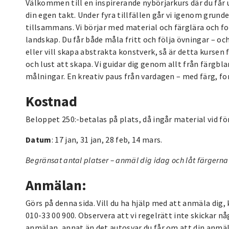
Välkommen till en inspirerande nybörjarkurs där du får u
din egen takt. Under fyra tillfällen går vi igenom grund
tillsammans. Vi börjar med material och färglära och f
landskap. Du får både måla fritt och följa övningar – 
eller vill skapa abstrakta konstverk, så är detta kursen
och lust att skapa. Vi guidar dig genom allt från färgblan
målningar. En kreativ paus från vardagen – med färg, 
Kostnad
Beloppet 250:-betalas på plats, då ingår material vid fö
Datum
: 17 jan, 31 jan, 28 feb, 14 mars.
Begränsat antal platser – anmäl dig idag och låt färgerna
Anmälan:
Görs på denna sida. Vill du ha hjälp med att anmäla di
010-33 00 900. Observera att vi regelrätt inte skickar n
anmälan, annat än det autosvar du får om att din anmälan