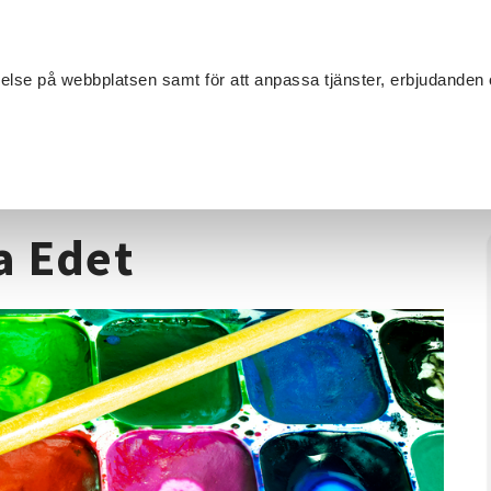
Sök
velse på webbplatsen samt för att anpassa tjänster, erbjudanden 
Om SV
Sta
MANG
åleri
/
Måla Akvarell - Lilla Edet
la Edet