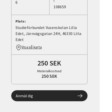
:
6
108659
Plats:
Studieförbundet Vuxenskolan Lilla
Edet, Järnvägsgatan 24H, 46330 Lilla
Edet
Visa på karta
250 SEK
Materialkostnad
250 SEK
Anmäl dig