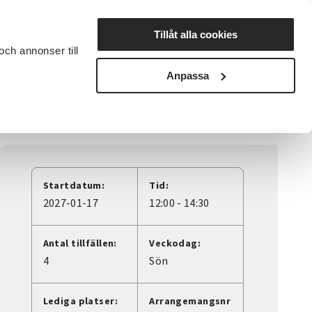
Lyssna
Tillåt alla cookies
och annonser till
rta studiecirkel
Cirkelledare
Nyheter
Avdelningar
Anpassa
Startdatum:
Tid:
2027-01-17
12:00 - 14:30
Antal tillfällen:
Veckodag:
4
Sön
Lediga platser:
Arrangemangsnr