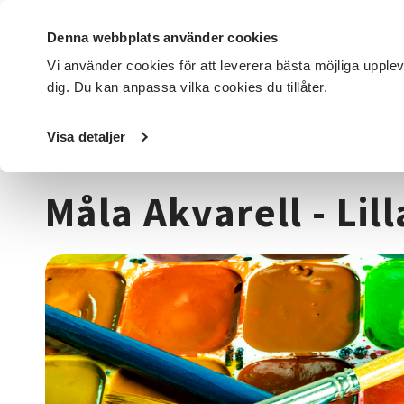
Denna webbplats använder cookies
Vi använder cookies för att leverera bästa möjliga upple
dig. Du kan anpassa vilka cookies du tillåter.
DET HÄR GÖR VI
FÖR DIG SOM
SÖK KURSER OCH EVENE
Visa detaljer
Startsida
/
Kurser och evenemang
/
Hantverk & konst
/
M
Måla Akvarell - Lil