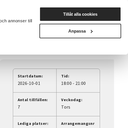
Lyssna
Tillåt alla cookies
och annonser till
rta studiecirkel
Cirkelledare
Nyheter
Avdelningar
Anpassa
Startdatum:
Tid:
2026-10-01
18:00 - 21:00
Antal tillfällen:
Veckodag:
7
Tors
Lediga platser:
Arrangemangsnr