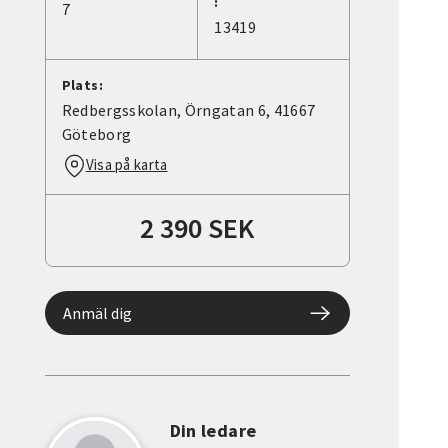
:
7
13419
Plats:
Redbergsskolan, Örngatan 6, 41667
Göteborg
Visa på karta
2 390 SEK
Anmäl dig
Din ledare