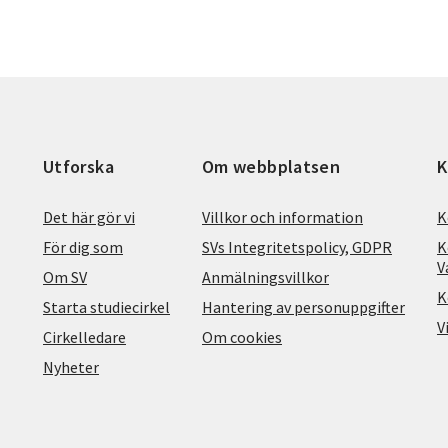
Utforska
Om webbplatsen
K
Det här gör vi
Villkor och information
K
För dig som
SVs Integritetspolicy, GDPR
K
V
Om SV
Anmälningsvillkor
K
Starta studiecirkel
Hantering av personuppgifter
V
Cirkelledare
Om cookies
Nyheter