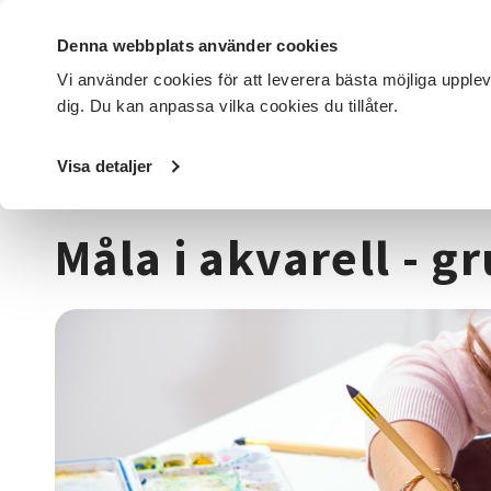
Denna webbplats använder cookies
Vi använder cookies för att leverera bästa möjliga upple
dig. Du kan anpassa vilka cookies du tillåter.
DET HÄR GÖR VI
FÖR DIG SOM
SÖK KURSER OCH EVENE
Visa detaljer
Startsida
/
Kurser och evenemang
/
Hantverk & konst
/
M
Måla i akvarell - g