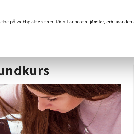
Sök
velse på webbplatsen samt för att anpassa tjänster, erbjudanden 
Om SV
Sta
MANG
åleri
/
Måla i akvarell - grundkurs
rundkurs