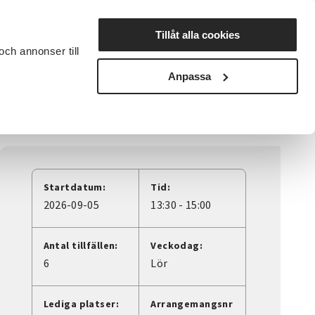
Lyssna
Tillåt alla cookies
och annonser till
rta studiecirkel
Cirkelledare
Nyheter
Avdelningar
Anpassa
Startdatum:
Tid:
2026-09-05
13:30 - 15:00
Antal tillfällen:
Veckodag:
6
Lör
Lediga platser:
Arrangemangsnr