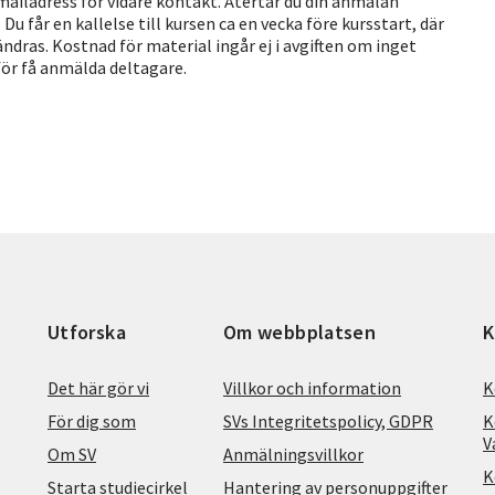
mailadress för vidare kontakt. Återtar du din anmälan
u får en kallelse till kursen ca en vecka före kursstart, där
ndras. Kostnad för material ingår ej i avgiften om inget
 för få anmälda deltagare.
Utforska
Om webbplatsen
K
Det här gör vi
Villkor och information
K
För dig som
SVs Integritetspolicy, GDPR
K
V
Om SV
Anmälningsvillkor
K
Starta studiecirkel
Hantering av personuppgifter