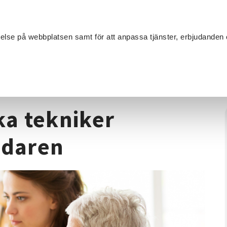
Sök
velse på webbplatsen samt för att anpassa tjänster, erbjudanden 
Om SV
Sta
MANG
åleri
/
Måla - Prova på olika tekniker Språkträning för ledaren
ka tekniker
edaren