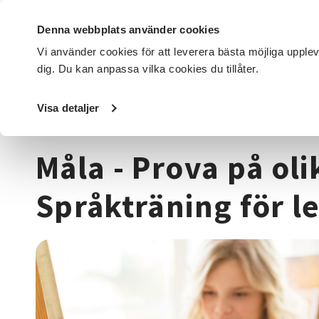
Denna webbplats använder cookies
Vi använder cookies för att leverera bästa möjliga upple
dig. Du kan anpassa vilka cookies du tillåter.
DET HÄR GÖR VI
FÖR DIG SOM
SÖK KURSER OCH EVENE
Visa detaljer
Startsida
/
Kurser och evenemang
/
Hantverk & konst
/
M
Måla - Prova på oli
Språkträning för l