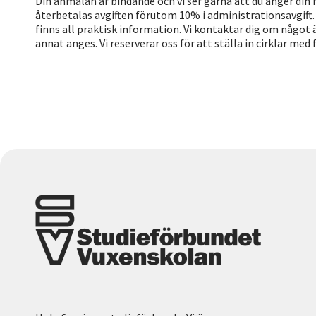
Din anmälan är bindande och vi ser gärna att du anger din 
återbetalas avgiften förutom 10% i administrationsavgift. D
finns all praktisk information. Vi kontaktar dig om något ä
annat anges. Vi reserverar oss för att ställa in cirklar med