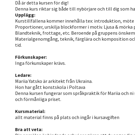
Då är detta kursen för dig!
Denna kurs riktar sig både till nybörjare och till dig som h
Upplägg:
Kurstillfällena kommer innehålla tex: introduktion, möte &
Proportioner, urskilja blockformer i motiv. Ljusa & mörka p
Blandteknik, frottage, etc. Beroende på gruppens önskem
Materialgenomgång, teknik, färglära och komposition och
tid.
Förkunskaper:
Inga förkunskaper krävs.
Ledare:
Mariia Yatsko är arkitekt från Ukraina.
Hon har gått konstskola i Poltava
Denna kursen fungerar som språkpraktik för Mariia och ni 
och förmånliga priset.
Kursmaterial:
allt material finns på plats och ingår i kursavgiften
Bra att veta: