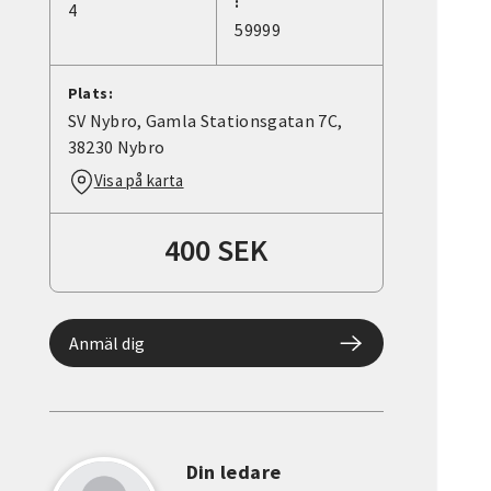
:
4
59999
Plats:
SV Nybro, Gamla Stationsgatan 7C,
38230 Nybro
Visa på karta
400 SEK
Anmäl dig
Din ledare