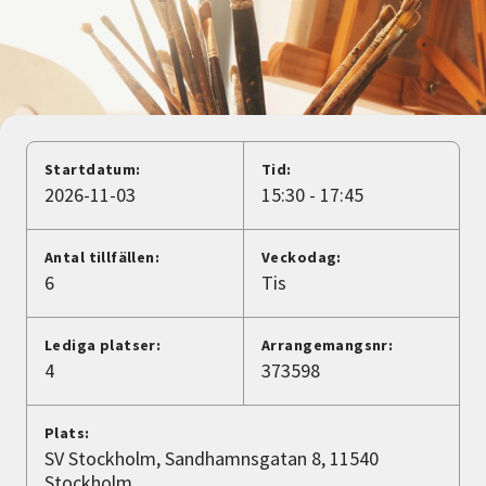
Nyheter
Avdelningar
Lyssna
Startdatum:
Tid:
2026-11-03
15:30 - 17:45
Antal tillfällen:
Veckodag:
6
Tis
Lediga platser:
Arrangemangsnr:
4
373598
Plats:
SV Stockholm, Sandhamnsgatan 8, 11540
Stockholm