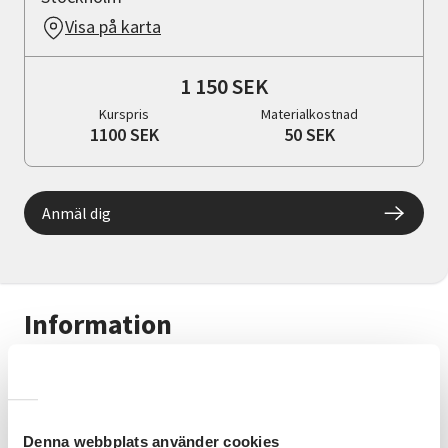
Visa på karta
1 150 SEK
Kurspris
Materialkostnad
1100 SEK
50 SEK
Anmäl dig
Information
VIKTIGT - kursen är för dig med intellektuell
funktionsnedsättning.
Vill du lära dig måla, teckna och
Denna webbplats använder cookies