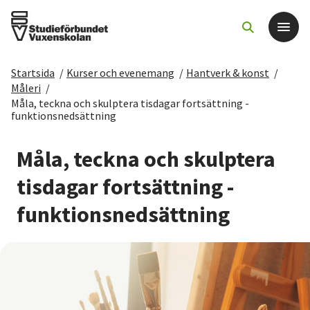
Startsida
/
Kurser och evenemang
/
Hantverk & konst
/
Det här gör vi
Måleri
/
Måla, teckna och skulptera tisdagar fortsättning -
funktionsnedsättning
För dig som
Måla, teckna och skulptera
Sök kurser och evenemang
tisdagar fortsättning -
Om SV
funktionsnedsättning
Starta studiecirkel
Cirkelledare