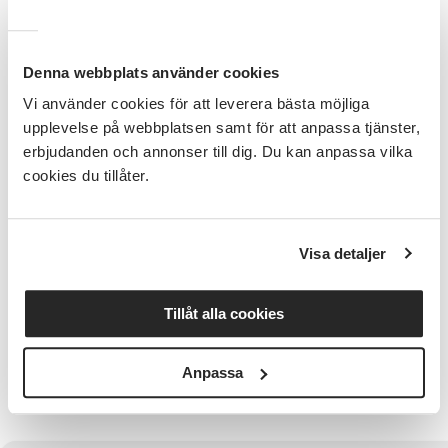
bl.a. teckning, måleri, collage, och skulptur - och
kombinerar gärna flera uttrycksformer i ett lekfullt
skapande. Med inspiration, enkla övningar och
prestigelös atmosfär väcker vi nyfikenhet,
Denna webbplats använder cookies
skaparglädje och lusten att uttrycka sig fritt.
Vi använder cookies för att leverera bästa möjliga
upplevelse på webbplatsen samt för att anpassa tjänster,
Förkunskap
erbjudanden och annonser till dig. Du kan anpassa vilka
Inga förkunskaper krävs - bara viljan att skapa.
cookies du tillåter.
Kursledare
Disa Holgersson är konstnär och grafisk designer.
Visa detaljer
Hon är utbildad på Danmarks Designskola och Östra
Grevie folkhögskola med flera års erfarnhet av
undervisning och skapande verksamhet.
Tillåt alla cookies
Viktig information
Anpassa
Material finns på plats och ingår i kursavgiften.
Oömma kläder!