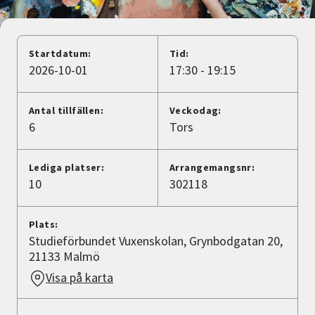
Nyheter
Avdelningar
Startdatum:
Tid:
2026-10-01
17:30 - 19:15
Lyssna
Antal tillfällen:
Veckodag:
6
Tors
Lediga platser:
Arrangemangsnr:
10
302118
Plats:
Studieförbundet Vuxenskolan, Grynbodgatan 20,
21133 Malmö
Visa på karta