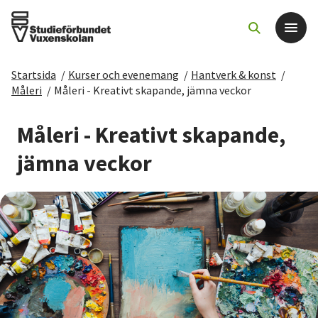
Startsida
/
Kurser och evenemang
/
Hantverk & konst
/
Det här gör vi
Måleri
/
Måleri - Kreativt skapande, jämna veckor
För dig som
Måleri - Kreativt skapande,
jämna veckor
Sök kurser och evenemang
Om SV
Starta studiecirkel
Cirkelledare