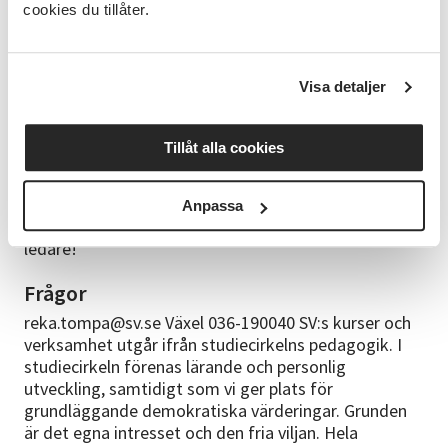
cookies du tillåter.
kallelsen/fakturan på mejl, annars kommer den med
vanlig post. - Kursstart garanteras när lägsta nivå av
antal deltagare för kursen är uppnådd. - Vi
förbehåller oss rätten att ställa in/flytta fram kursen
Visa detaljer
om vi inte får tillräckligt med anmälda deltagare.
Tillåt alla cookies
Ledare
Anna Tompa är en etablerad konstnär som
undervisat i många år hos oss på Studieförbundet
Anpassa
Vuxenskolan. Anna är en uppskattad och duktig
ledare!
Frågor
reka.tompa@sv.se Växel 036-190040 SV:s kurser och
verksamhet utgår ifrån studiecirkelns pedagogik. I
studiecirkeln förenas lärande och personlig
utveckling, samtidigt som vi ger plats för
grundläggande demokratiska värderingar. Grunden
är det egna intresset och den fria viljan. Hela