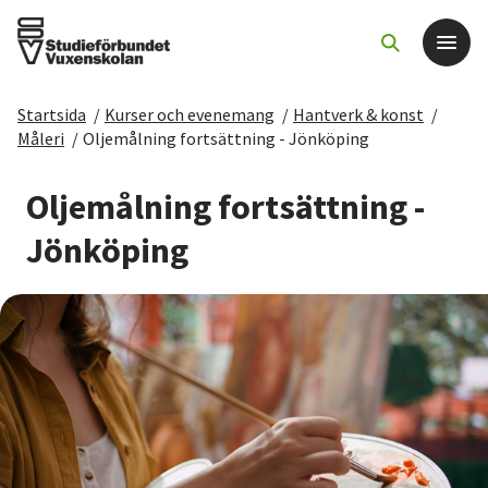
Startsida
/
Kurser och evenemang
/
Hantverk & konst
/
Det här gör vi
Måleri
/
Oljemålning fortsättning - Jönköping
För dig som
Oljemålning fortsättning -
Jönköping
Sök kurser och evenemang
Om SV
Starta studiecirkel
Cirkelledare