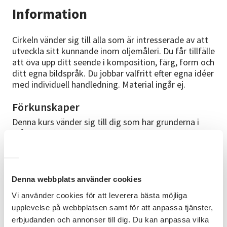
Information
Cirkeln vänder sig till alla som är intresserade av att
utveckla sitt kunnande inom oljemåleri. Du får tillfälle
att öva upp ditt seende i komposition, färg, form och
ditt egna bildspråk. Du jobbar valfritt efter egna idéer
med individuell handledning. Material ingår ej.
Förkunskaper
Denna kurs vänder sig till dig som har grunderna i
målning och vill fortsätta utveckla din konstnärliga
talang
Bra att veta
Denna webbplats använder cookies
-Deltagarna tar med eget material, (staffli finns på
plats). - Vi har 20 % rabatt på Ekholms färgcenter på
Vi använder cookies för att leverera bästa möjliga
konstnärsmaterial. - Fri parkering i anslutning till
upplevelse på webbplatsen samt för att anpassa tjänster,
lokalen. - Vi skickar en kallelse/faktura ca 1 vecka
erbjudanden och annonser till dig. Du kan anpassa vilka
före kursstart. Har du uppgett en mejladress skickas