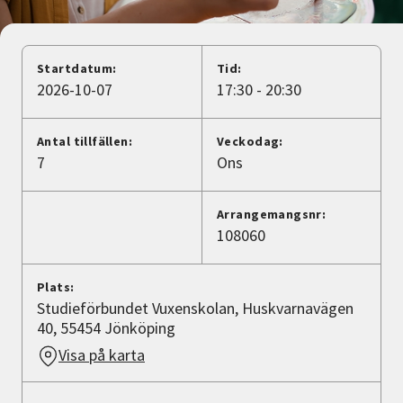
Nyheter
Avdelningar
Startdatum:
Tid:
2026-10-07
17:30 - 20:30
Lyssna
Antal tillfällen:
Veckodag:
7
Ons
Arrangemangsnr:
108060
Plats:
Studieförbundet Vuxenskolan, Huskvarnavägen
40, 55454 Jönköping
Visa på karta