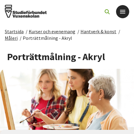
Startsida
/
Kurser och evenemang
/
Hantverk & konst
/
Det här gör vi
Måleri
/
Porträttmålning - Akryl
För dig som
Porträttmålning - Akryl
Sök kurser och evenemang
Om SV
Starta studiecirkel
Cirkelledare