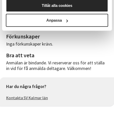
• Materialkännedom: Praktiskt arbete med de
Tillåt alla cookies
material/verktyg som står till buds.
Material & Verktyg
Anpassa
Allt nödvändigt material tillhandahålls på plats.
Förkunskaper
Inga förkunskaper krävs.
Bra att veta
Anmälan är bindande. Vi reserverar oss för att ställa
in vid för få anmälda deltagare. Välkommen!
Har du några frågor?
Kontakta SV Kalmar län