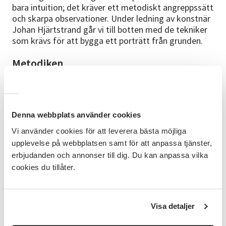
bara intuition; det kräver ett metodiskt angreppssätt
och skarpa observationer. Under ledning av konstnär
Johan Hjärtstrand går vi till botten med de tekniker
som krävs för att bygga ett porträtt från grunden.
Metodiken
Loomis-metoden: För att säkerställa att
proportionerna håller vid en närmare granskning
tillämpar vi Loomis-metoden. Genom att konstruera
huvudet utifrån geometriska former och fastställda
Denna webbplats använder cookies
mätpunkter, eliminerar vi de vanligaste felkällorna.
Vi använder cookies för att leverera bästa möjliga
Detta är grundbulten – utan en korrekt upptecknad
upplevelse på webbplatsen samt för att anpassa tjänster,
bas faller hela kompositionen.
erbjudanden och annonser till dig. Du kan anpassa vilka
• Proportionslära: Mätning av ansiktets arkitektur
cookies du tillåter.
genom Loomis-metoden.
• Färg & Form: Analys av hudtoner, skuggspel och hur
volym skapas på en tvådimensionell yta.
Visa detaljer