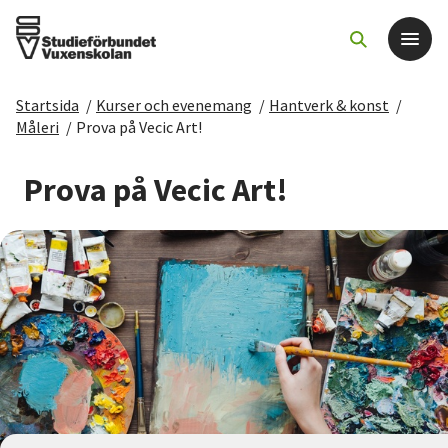
Startsida
/
Kurser och evenemang
/
Hantverk & konst
/
Det här gör vi
Måleri
/
Prova på Vecic Art!
För dig som
Prova på Vecic Art!
Sök kurser och evenemang
Om SV
Starta studiecirkel
Cirkelledare