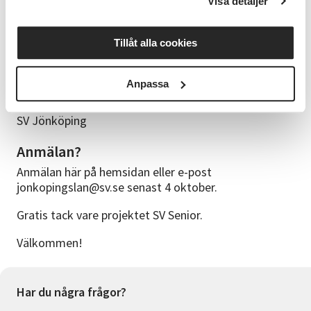
Visa detaljer
Första tillfället prova på och sedan bestämmer man
sig om man vill fortsätta. Detta är särskilt till dig
Tillåt alla cookies
som anhörig för en äldre person.
1 prova på, 4 fortsättningsträffar
Anpassa
Prova på Seniorernas hus på Torpa, resterande träffar
SV Jönköping
Anmälan?
Anmälan här på hemsidan eller e-post
jonkopingslan@sv.se senast 4 oktober.
Gratis tack vare projektet SV Senior.
Välkommen!
Har du några frågor?