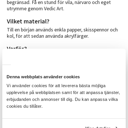
begränsad. Få en stund för vila, närvaro och eget
utrymme genom Vedic Art.
Vilket material?
Till en början används enkla papper, skisspennor och
kol, för att sedan använda akrylfärger.
Varför?
Målet är att genom mindfulness och närvaro hitta
sitt egna kreativa uttryck; kanske hittar man tillbaka
till andra kreativa aktiviteter som tex musikutövning,
trädgård eller inredning.
Denna webbplats använder cookies
Vi använder cookies för att leverera bästa möjliga
Ledare?
upplevelse på webbplatsen samt för att anpassa tjänster,
Rebecca Kostenius
erbjudanden och annonser till dig. Du kan anpassa vilka
cookies du tillåter.
Kursledaren är utbildad inom Vedic Art och har även
konstnärlig utbildning.
När och hur?