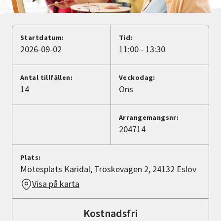
Nyheter
Avdelningar
Startdatum:
Tid:
2026-09-02
11:00 - 13:30
Lyssna
Antal tillfällen:
Veckodag:
14
Ons
Arrangemangsnr:
204714
Plats:
Mötesplats Karidal, Tröskevägen 2, 24132 Eslöv
Visa på karta
Kostnadsfri