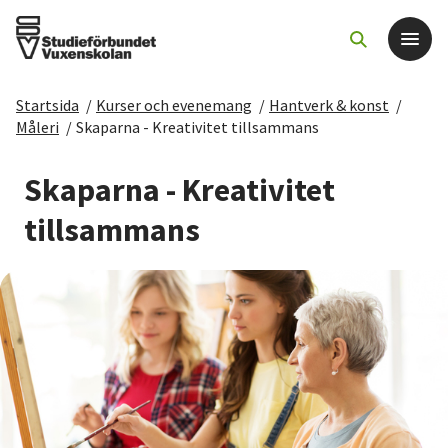
Startsida
/
Kurser och evenemang
/
Hantverk & konst
/
Det här gör vi
Måleri
/
Skaparna - Kreativitet tillsammans
För dig som
Skaparna - Kreativitet
tillsammans
Sök kurser och evenemang
Om SV
Starta studiecirkel
Cirkelledare