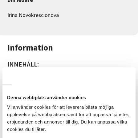
Irina Novokrescionova
Information
INNEHÅLL:
Detta är en teckningskurs för dig som har
grundkunskaper och vill utveckla dina kunskaper.
FÖRKUNSKAPER:
Denna webbplats använder cookies
För dig som gått Irinas nybörjarkurs eller som
Vi använder cookies för att leverera bästa möjliga
tecknat tidigare.
upplevelse på webbplatsen samt för att anpassa tjänster,
PLATS:
erbjudanden och annonser till dig. Du kan anpassa vilka
cookies du tillåter.
8 tisdagar i rad i SVs lokaler i Karlskrona,