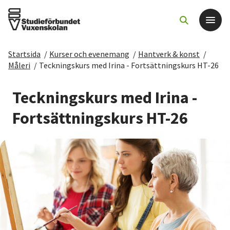
Startsida
/
Kurser och evenemang
/
Hantverk & konst
/
Det här gör vi
Måleri
/
Teckningskurs med Irina - Fortsättningskurs HT-26
För dig som
Teckningskurs med Irina -
Fortsättningskurs HT-26
Sök kurser och evenemang
Om SV
Starta studiecirkel
Cirkelledare