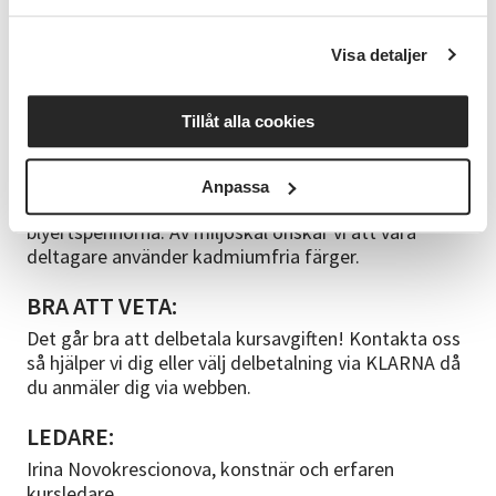
Ronnebygatan 9
MATERIAL:
Visa detaljer
Du tar med ditt eget material. Materialkostnader
ingår inte i kurspriset. Kursledaren går igenom vad du
Tillåt alla cookies
behöver köpa eller komplettera med vid första
kurstillfället. Du behöver till exempel tusch- och
blyertspennor, pastellkritor, kol, skissblock (storlek
Anpassa
A3), färger och penslar, gärna olika mjukhetsgrad på
blyertspennorna. Av miljöskäl önskar vi att våra
deltagare använder kadmiumfria färger.
BRA ATT VETA:
Det går bra att delbetala kursavgiften! Kontakta oss
så hjälper vi dig eller välj delbetalning via KLARNA då
du anmäler dig via webben.
LEDARE:
Irina Novokrescionova, konstnär och erfaren
kursledare.