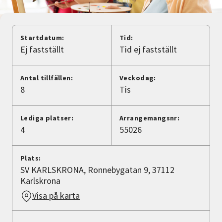
Nyheter
Avdelningar
Startdatum:
Tid:
Ej fastställt
Tid ej fastställt
Lyssna
Antal tillfällen:
Veckodag:
8
Tis
Lediga platser:
Arrangemangsnr:
4
55026
Plats:
SV KARLSKRONA, Ronnebygatan 9, 37112
Karlskrona
Visa på karta