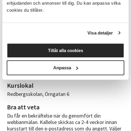
erbjudanden och annonser till dig. Du kan anpassa vilka
naturligtvis även köpa silvermaterial direkt på kursen.
cookies du tillåter.
Pris är 30 kr per gram. Materialet du använt betalar
du i efterskott på faktura. Kanske vill du laga ett
gammalt kärt silversmycke eller återanvänd dina
gamla smycken eller silverföremål (även guld) för att
Visa detaljer
skapa något nytt. Främst arbetar vi i silver men om
du vill kan du också arbeta i plexiglas eller andra
metaller som exempelvis mässing eller koppar.
Tillåt alla cookies
Kursledare
Anpassa
Jenny Linde, silversmed
Kurslokal
Redbergsskolan, Örngatan 6
Bra att veta
Du får en bekräftelse när du genomfört din
webbanmälan. Kallelse skickas ca 2-4 veckor innan
kursstart till den e-postadress som du angett. Väljer