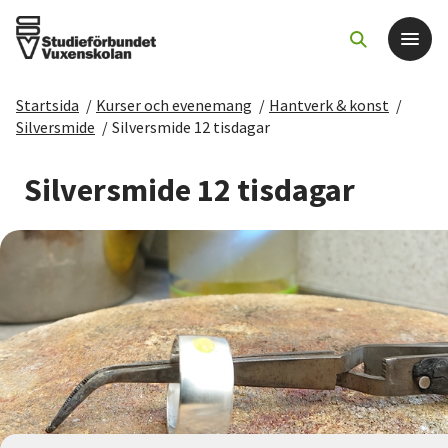
Startsida
/
Kurser och evenemang
/
Hantverk & konst
/
Det här gör vi
Silversmide
/
Silversmide 12 tisdagar
För dig som
Silversmide 12 tisdagar
Sök kurser och evenemang
Om SV
Starta studiecirkel
Cirkelledare