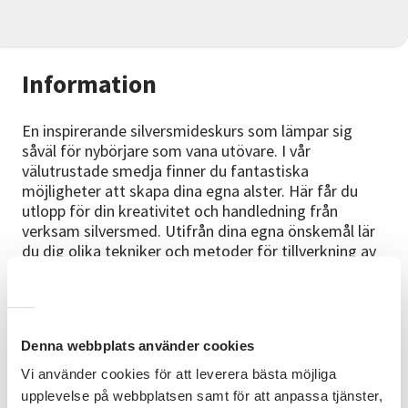
Information
En inspirerande silversmideskurs som lämpar sig
såväl för nybörjare som vana utövare. I vår
välutrustade smedja finner du fantastiska
möjligheter att skapa dina egna alster. Här får du
utlopp för din kreativitet och handledning från
verksam silversmed. Utifrån dina egna önskemål lär
du dig olika tekniker och metoder för tillverkning av
smycken och corpus.
Förkunskaper
Inga förkunskaper krävs.
Denna webbplats använder cookies
Vi använder cookies för att leverera bästa möjliga
Kursmaterial
upplevelse på webbplatsen samt för att anpassa tjänster,
Ta gärna med dig eget silvermaterial, men du kan