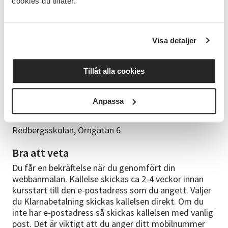
cookies du tillåter.
faktura för det material du använt. Återanvänd med
fördel dina gamla smycken eller silverföremål (även
guld) och skapa något nytt. Främst arbetar vi i silver
Visa detaljer
men om du vill kan du också arbeta i andra metaller
som exempelvis mässing eller koppar.
Tillåt alla cookies
Kursledare
Janine Fivaz
Anpassa
Kurslokal
Redbergsskolan, Örngatan 6
Bra att veta
Du får en bekräftelse när du genomfört din
webbanmälan. Kallelse skickas ca 2-4 veckor innan
kursstart till den e-postadress som du angett. Väljer
du Klarnabetalning skickas kallelsen direkt. Om du
inte har e-postadress så skickas kallelsen med vanlig
post. Det är viktigt att du anger ditt mobilnummer