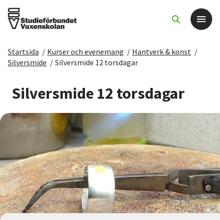
Startsida
/
Kurser och evenemang
/
Hantverk & konst
/
Det här gör vi
Silversmide
/
Silversmide 12 torsdagar
För dig som
Silversmide 12 torsdagar
Sök kurser och evenemang
Om SV
Starta studiecirkel
Cirkelledare