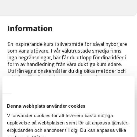
Information
En inspirerande kurs i silversmide för såväl nybörjare
som vana utövare. I vår välutrustade smedja finns
inga begränsningar, här får du utlopp för dina idéer i
form av handledning från våra duktiga kursledare.
Utifrån egna önskemål lär du dig olika metoder och
tekniker för tillverkning av smycken och corpus.
Förkunskaper
Inga förkunskaper krävs.
Denna webbplats använder cookies
Kursmaterial
Vi använder cookies för att leverera bästa möjliga
Du får gärna ta med eget silvermaterial men du kan
upplevelse på webbplatsen samt för att anpassa tjänster,
naturligtvis även köpa silvermaterial direkt på kursen.
erbjudanden och annonser till dig. Du kan anpassa vilka
Pris 25 kr per gram. Då betalar du i efterskott på