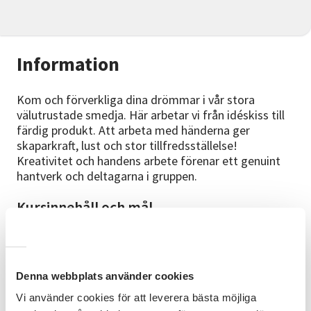
Information
Kom och förverkliga dina drömmar i vår stora
välutrustade smedja. Här arbetar vi från idéskiss till
färdig produkt. Att arbeta med händerna ger
skaparkraft, lust och stor tillfredsställelse!
Kreativitet och handens arbete förenar ett genuint
hantverk och deltagarna i gruppen.
Kursinnehåll och mål
Här kommer du att arbeta med egna projekt efter
fritt val. Du kommer att lära dig roliga tekniker för
att göra ringar, armband, örhänge, länk eller kedja.
Du skissar, forma och bearbeta materialet. Vi går
Denna webbplats använder cookies
även igenom maskin och verktygs hantering, samt
Vi använder cookies för att leverera bästa möjliga
smidning, lödning, sågning och slipning. Efterhand får