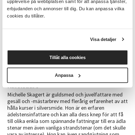
upplevelse på webbplatsen samt för att anpassa tjänster,
du möjlighet att arbeta mer självständigt med
erbjudanden och annonser till dig. Du kan anpassa vilka
individuell handledning. Kan du grunderna i
cookies du tillåter.
hantverket, då börjar du arbeta självständigt med
handledning från start. Målet med kursen är att göra
ett färdigt smycke med olika tekniker och se hur
många möjligheter man kan få av silvermaterialet.
Visa detaljer
Förkunskap
Tillåt alla cookies
Kursen kräver inga förkunskaper. Som nybörjare bör
du närvara de inledande kurstillfällena då vi går
igenom grunderna i hantverket.
Anpassa
Kursledare
Michelle Skagert är guldsmed och juvelfattare med
gesäll och -mästarbrev med flerårig erfarenhet av att
hålla kurser i silversmide. Hon är en erfaren
ädelstensinfattare och kan alla dess knep för att få
till olika enkla som spännande fattningar till era ädla
stenar men även vanliga strandstenar (om det skulle
vara av intresse). Hon kan även sandgjutning som