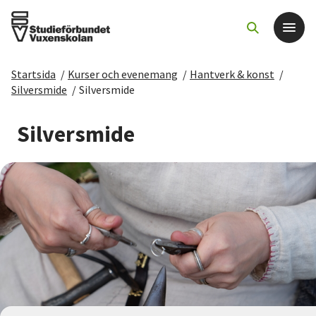
Startsida
/
Kurser och evenemang
/
Hantverk & konst
/
Det här gör vi
Silversmide
/
Silversmide
För dig som
Silversmide
Sök kurser och evenemang
Om SV
Starta studiecirkel
Cirkelledare