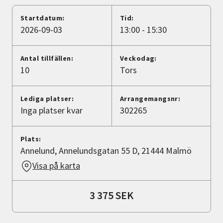
Nyheter
Startdatum:
Tid:
2026-09-03
13:00 - 15:30
Avdelningar
Antal tillfällen:
Veckodag:
10
Tors
Lyssna
Lediga platser:
Arrangemangsnr:
Inga platser kvar
302265
Plats:
Annelund, Annelundsgatan 55 D, 21444 Malmö
Visa på karta
3 375 SEK