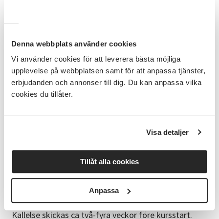
Kursmaterial
Ta gärna med dig eget silvermaterial, men du kan
naturligtvis även köpa silvermaterial direkt på kursen.
Pris är 25 kr per gram. Materialet du använt betalar
Denna webbplats använder cookies
du i efterskott på faktura. Kanske vill du laga ett
Vi använder cookies för att leverera bästa möjliga
gammalt kärt silversmycke eller återanvänd dina
upplevelse på webbplatsen samt för att anpassa tjänster,
gamla smycken eller silverföremål (även guld) för att
erbjudanden och annonser till dig. Du kan anpassa vilka
skapa något nytt. Främst arbetar vi i silver men om
cookies du tillåter.
du vill kan du också arbeta i plexiglas eller andra
metaller som exempelvis mässing eller koppar.
Kursledare
Visa detaljer
Jenny Linde, silversmed
Tillåt alla cookies
Kurslokal
Redbergsskolan, Örngatan 6
Anpassa
Bra att veta
Kallelse skickas ca två-fyra veckor före kursstart.