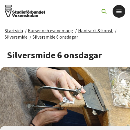
Startsida
/
Kurser och evenemang
/
Hantverk & konst
/
Det här gör vi
Silversmide
/
Silversmide 6 onsdagar
För dig som
Silversmide 6 onsdagar
Sök kurser och evenemang
Om SV
Starta studiecirkel
Cirkelledare