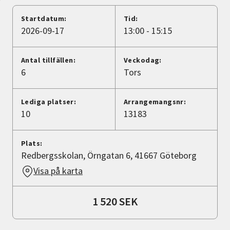
Nyheter
Startdatum:
Tid:
2026-09-17
13:00 - 15:15
Avdelningar
Antal tillfällen:
Veckodag:
6
Tors
Lyssna
Lediga platser:
Arrangemangsnr:
10
13183
Plats:
Redbergsskolan, Örngatan 6, 41667 Göteborg
Visa på karta
1 520 SEK