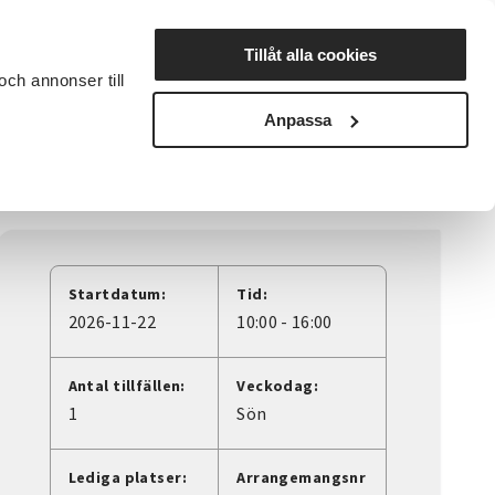
Lyssna
Tillåt alla cookies
och annonser till
rta studiecirkel
Cirkelledare
Nyheter
Avdelningar
Anpassa
Startdatum:
Tid:
2026-11-22
10:00 - 16:00
Antal tillfällen:
Veckodag:
1
Sön
Lediga platser:
Arrangemangsnr