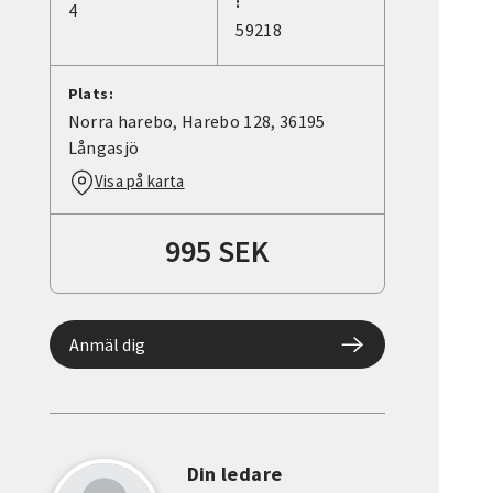
:
4
59218
Plats:
Norra harebo, Harebo 128, 36195
Långasjö
Visa på karta
995 SEK
Anmäl dig
Din ledare