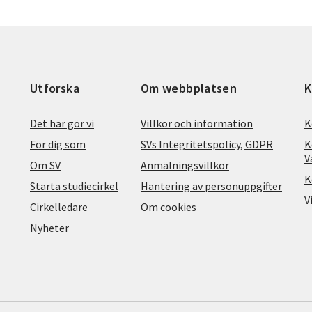
Utforska
Om webbplatsen
K
Det här gör vi
Villkor och information
K
För dig som
SVs Integritetspolicy, GDPR
K
V
Om SV
Anmälningsvillkor
K
Starta studiecirkel
Hantering av personuppgifter
V
Cirkelledare
Om cookies
Nyheter