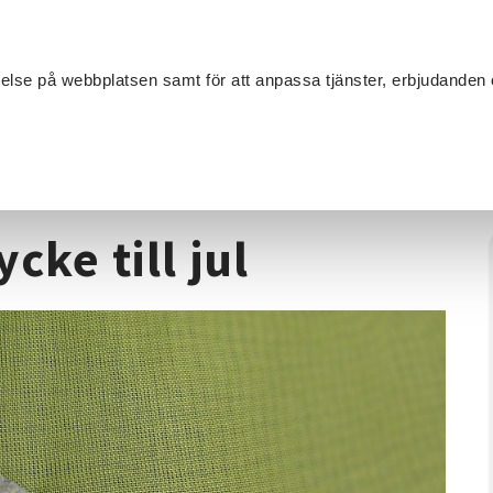
Sök
velse på webbplatsen samt för att anpassa tjänster, erbjudanden 
Om SV
Sta
MANG
ilversmide
/
Skapa ditt eget smycke till jul
cke till jul