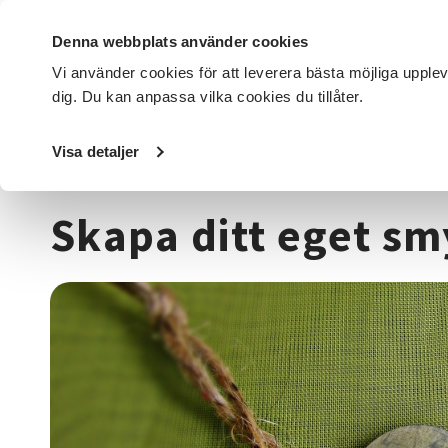
Denna webbplats använder cookies
Vi använder cookies för att leverera bästa möjliga upple
dig. Du kan anpassa vilka cookies du tillåter.
DET HÄR GÖR VI
FÖR DIG SOM
SÖK KURSER OCH EVENE
Visa detaljer
Startsida
/
Kurser och evenemang
/
Hantverk & konst
/
S
Skapa ditt eget smy