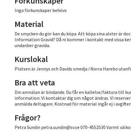
Förkunskaper
Inga förkunskaper behövs
Material
De smycken du gör kan du köpa. Att köpa sina alster är dock
Information Gravid? Då ni kommer i kontakt med vissa kem
undanber gravida.
Kurslokal
Platsen är Jennys och Davids smedja i Norra Harebo uta
Bra att veta
Din anmälan är bindande. Du får en kallelse/faktura till kur
information. Vi kontaktar dig om något ändras. Vi reserverar
anmälda deltagare. Kostnad för material ingår ej i avgift
Frågor?
Petra Sundin petra.sundin@sv.se 070-4552530 Varmt väl