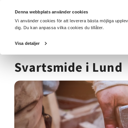
Denna webbplats använder cookies
Vi använder cookies för att leverera bästa möjliga upple
dig. Du kan anpassa vilka cookies du tillåter.
DET HÄR GÖR VI
FÖR DIG SOM
SÖK KURSER OCH EVENE
Visa detaljer
Startsida
/
Kurser och evenemang
/
Hantverk & konst
/
Svartsmide i Lund