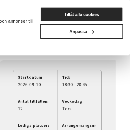
Lyssna
Tillåt alla cookies
och annonser till
rta studiecirkel
Cirkelledare
Nyheter
Avdelningar
Anpassa
Startdatum:
Tid:
2026-09-10
18:30 - 20:45
Antal tillfällen:
Veckodag:
12
Tors
Lediga platser:
Arrangemangsnr