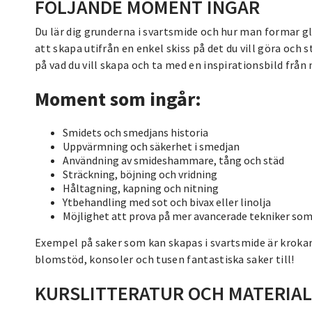
FÖLJANDE MOMENT INGÅR
Du lär dig grunderna i svartsmide och hur man formar g
att skapa utifrån en enkel skiss på det du vill göra och 
på vad du vill skapa och ta med en inspirationsbild från 
Moment som ingår:
Smidets och smedjans historia
Uppvärmning och säkerhet i smedjan
Användning av smideshammare, tång och städ
Sträckning, böjning och vridning
Håltagning, kapning och nitning
Ytbehandling med sot och bivax eller linolja
Möjlighet att prova på mer avancerade tekniker som
Exempel på saker som kan skapas i svartsmide är krokar, 
blomstöd, konsoler och tusen fantastiska saker till!
KURSLITTERATUR OCH MATERIA