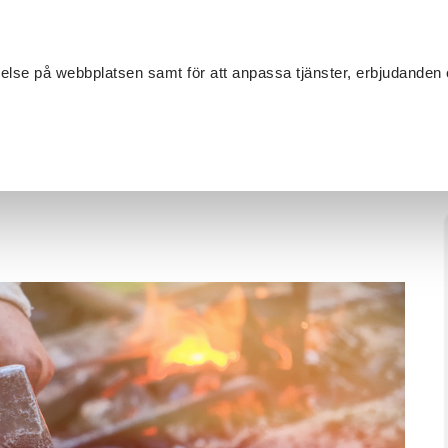
Sök
velse på webbplatsen samt för att anpassa tjänster, erbjudanden 
Om SV
Sta
MANG
Smide
/
Svartsmide i Lund