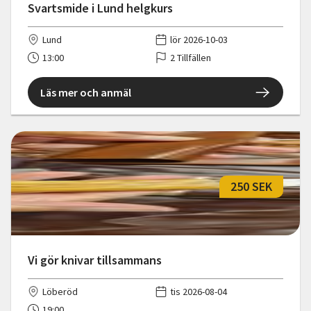
Svartsmide i Lund helgkurs
Lund
lör 2026-10-03
13:00
2 Tillfällen
Läs mer och anmäl
250 SEK
Vi gör knivar tillsammans
Löberöd
tis 2026-08-04
19:00