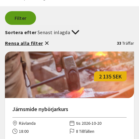
Filter
Sortera efter
Senast inlagda
Rensa alla filter
33
Träffar
2 135 SEK
Järnsmide nybörjarkurs
Rävlanda
tis 2026-10-20
18:00
8 Tillfällen