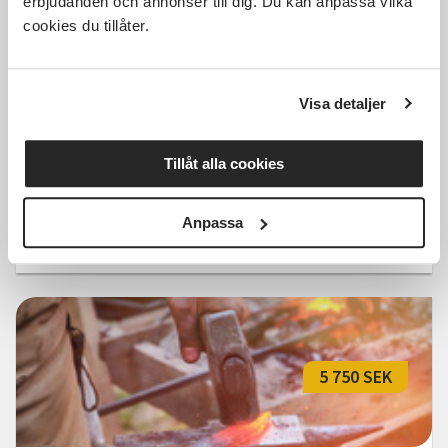
erbjudanden och annonser till dig. Du kan anpassa vilka
5 750 SEK
cookies du tillåter.
Visa detaljer
Svartsmide i Lund
Tillåt alla cookies
Lund
ons 2026-09-09
18:30
12 Tillfällen
Anpassa
Läs mer och anmäl
5 750 SEK