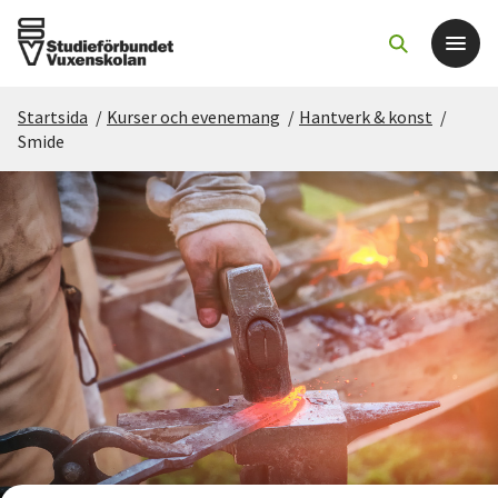
Startsida
/
Kurser och evenemang
/
Hantverk & konst
/
Det här gör vi
Smide
För dig som
Sök kurser och evenemang
Om SV
Starta studiecirkel
Cirkelledare