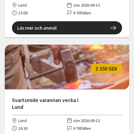
Lund
sön 2026-09-13
13:00
6 Tillfällen
Läs mer och anmäl
3 350 SEK
Svartsmide varannan vecka i
Lund
Lund
sön 2026-09-13
16:30
6 Tillfällen