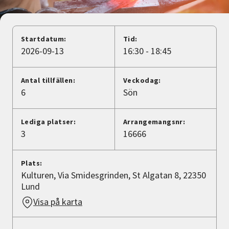
Nyheter
Avdelningar
Startdatum:
Tid:
2026-09-13
16:30 - 18:45
Lyssna
Antal tillfällen:
Veckodag:
6
Sön
Lediga platser:
Arrangemangsnr:
3
16666
Plats:
Kulturen, Via Smidesgrinden, St Algatan 8, 22350
Lund
Visa på karta