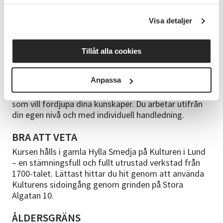
använder oss av den inspirationslitteratur som finns
på plats i lokalen. Du som går en längre kurs eller har
Visa detaljer
mer erfarenhet har möjlighet att i större
utsträckning välja vilka föremål du vill tillverka. Ta då
gärna med en bild som inspiration, från internet eller
Tillåt alla cookies
av något vackert föremål du har sett.
FÖRKUNSKAP
Anpassa
Kursen passar både nybörjare och dig med viss vana
som vill fördjupa dina kunskaper. Du arbetar utifrån
din egen nivå och med individuell handledning.
BRA ATT VETA
Kursen hålls i gamla Hylla Smedja på Kulturen i Lund
– en stämningsfull och fullt utrustad verkstad från
1700-talet. Lättast hittar du hit genom att använda
Kulturens sidoingång genom grinden på Stora
Algatan 10.
ÅLDERSGRÄNS