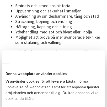
Smidets och smedjans historia
Uppvärmning och säkerhet i smedjan
Användning av smideshammare, tång och städ
Sträckning, böjning och vridning
Håltagning, kapning och nitning
Ytbehandling med sot och bivax eller linolja
Möjlighet att prova på mer avancerade tekniker
som stukning och vällning
Exempel på saker som kan skapas i svartsmide är
krokar, spikar, kapsylöppnare, ljussläckare, ljusstakar,
blomstöd, konsoler och tusen fantastiska saker till!
KURSLITTERATUR OCH
Denna webbplats använder cookies
MATERIALKOSTNAD
Vi använder cookies för att leverera bästa möjliga
Du behöver ha med dig värmetåliga arbetshandskar
upplevelse på webbplatsen samt för att anpassa tjänster,
och hörselskydd. Övriga redskap lånas i lokalen.
erbjudanden och annonser till dig. Du kan anpassa vilka
Material ingår i kursavgiften. Beroende på vad du vill
cookies du tillåter.
göra delar vi ut ett eget kurskompendium eller