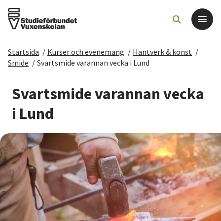
Startsida
/
Kurser och evenemang
/
Hantverk & konst
/
Det här gör vi
Smide
/
Svartsmide varannan vecka i Lund
För dig som
Svartsmide varannan vecka
i Lund
Sök kurser och evenemang
Om SV
Starta studiecirkel
Cirkelledare