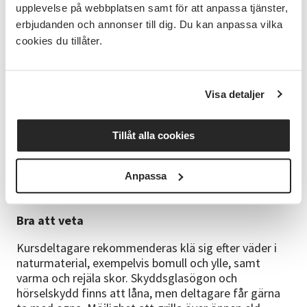
Kursen sker i Kinna, Marks Kommun, i en nybyggd
upplevelse på webbplatsen samt för att anpassa tjänster,
men traditionell smedja i fridfull och lantlig miljö.
erbjudanden och annonser till dig. Du kan anpassa vilka
Smedjan är fullutrustad med verktyg att låna och
cookies du tillåter.
använda under kurstillfället. Adress meddelas vid
anmälan.
Ledaren
Visa detaljer
Kursledaren, Elliot Albinsson, har flera års utbildning
och erfarenhet inom järnsmidesyrket, med fokus på
Tillåt alla cookies
historiska bruksföremål och traditionella eggverktyg.
Efter avslutad kurs erbjuds möjlighet till fortsättning,
Anpassa
vägledning och rekommendation av studiematerial
för hantverket.
Bra att veta
Kursdeltagare rekommenderas klä sig efter väder i
naturmaterial, exempelvis bomull och ylle, samt
varma och rejäla skor. Skyddsglasögon och
hörselskydd finns att låna, men deltagare får gärna