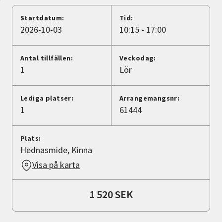
Nyheter
Startdatum:
Tid:
2026-10-03
10:15 - 17:00
Avdelningar
Antal tillfällen:
Veckodag:
1
Lör
Lyssna
Lediga platser:
Arrangemangsnr:
1
61444
Plats:
Hednasmide, Kinna
Visa på karta
1 520 SEK