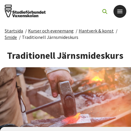
Startsida
/
Kurser och evenemang
/
Hantverk & konst
/
Det här gör vi
Smide
/
Traditionell Järnsmideskurs
För dig som
Traditionell Järnsmideskurs
Sök kurser och evenemang
Om SV
Starta studiecirkel
Cirkelledare