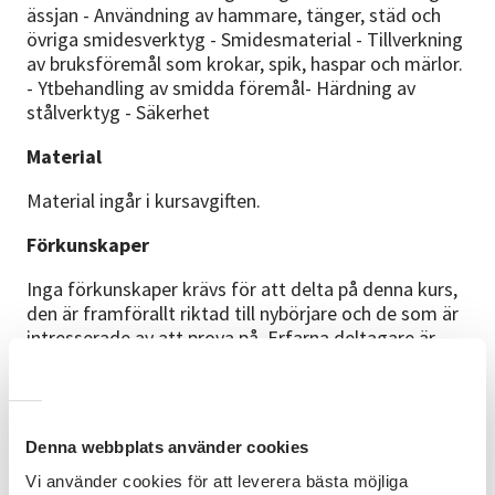
ässjan - Användning av hammare, tänger, städ och
övriga smidesverktyg - Smidesmaterial - Tillverkning
av bruksföremål som krokar, spik, haspar och märlor.
- Ytbehandling av smidda föremål- Härdning av
stålverktyg - Säkerhet
Material
Material ingår i kursavgiften.
Förkunskaper
Inga förkunskaper krävs för att delta på denna kurs,
den är framförallt riktad till nybörjare och de som är
intresserade av att prova på. Erfarna deltagare är
också välkomna! Deltagare ska ha fyllt 18 år för att
delta på egen hand, personer som fyllt 15 år kan
delta i målsmans sällskap.
Denna webbplats använder cookies
Plats
Vi använder cookies för att leverera bästa möjliga