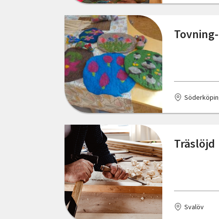
Skåne län
Bodafors
Tovning- 
Stockholms län
Boden
Södermanlands län
Bohus
Uppsala län
Bollnäs
Söderköpin
Värmlands län
Borlänge
Västerbottens län
Borås
Träslöjd
Västernorrlands län
Bromma
Västmanlands län
Brösarp
Västra Götalands län
Burgsvik
Örebro län
Svalöv
Bålsta