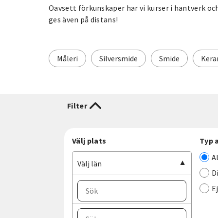
Oavsett förkunskaper har vi kurser i hantverk och
ges även på distans!
Måleri
Silversmide
Smide
Kera
Filter
Välj plats
Typ 
A
Välj län
D
E
Välj ort
Välj län