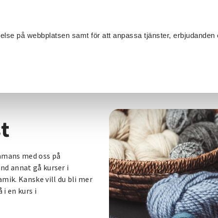
Sök
velse på webbplatsen samt för att anpassa tjänster, erbjudanden 
Om SV
Sta
MANG
t
ammans med oss på
nd annat gå kurser i
mik. Kanske vill du bli mer
i en kurs i