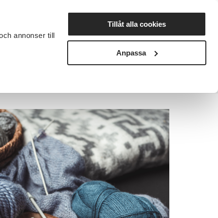
Lyssna
Tillåt alla cookies
och annonser till
rta studiecirkel
Cirkelledare
Nyheter
Avdelningar
Anpassa