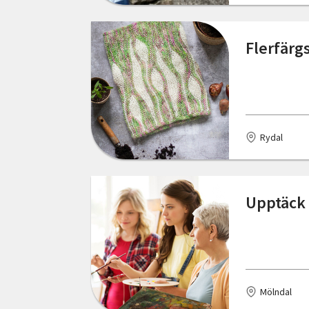
Föllinge
Gotland
Flerfärg
Grillby
Gränna
Gällivare
Rydal
Gävle
Göteborg
Upptäck 
Götene
Halmstad
Haparanda
Mölndal