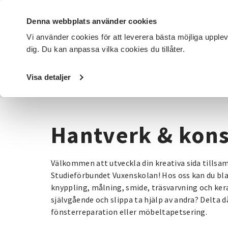
Denna webbplats använder cookies
Vi använder cookies för att leverera bästa möjliga upple
dig. Du kan anpassa vilka cookies du tillåter.
DET HÄR GÖR VI
FÖR DIG SOM
SÖK KURSER OCH EVENE
Visa detaljer
Startsida
/
Kurser och evenemang
/
Hantverk & konst
Hantverk & kons
Välkommen att utveckla din kreativa sida tills
Studieförbundet Vuxenskolan! Hos oss kan du bla
knyppling, målning, smide, träsvarvning och kera
självgående och slippa ta hjälp av andra? Delta då 
fönsterreparation eller möbeltapetsering.