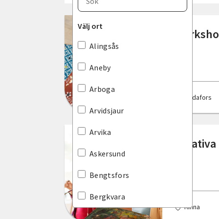
Blekinge län
Välj ort
Workshop
Dalarnas län
Alingsås
Gotlands län
Aneby
Gävleborgs län
Arboga
Bodafors
Hallands län
Arvidsjaur
Jämtlands län
Arvika
Kreativa
Jönköpings län
Askersund
Kalmar län
Bengtsfors
Kronobergs län
Bergkvara
Kinna
Norrbottens län
Bjuv