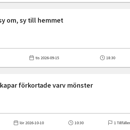
 sy om, sy till hemmet
tis 2026-09-15
18:30
skapar förkortade varv mönster
lör 2026-10-10
10:30
1 Tillfälle