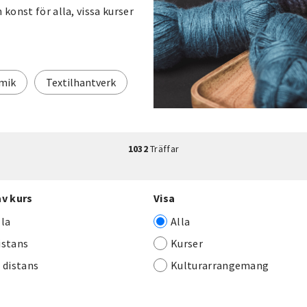
 konst för alla, vissa kurser
mik
Textilhantverk
1032
Träffar
av kurs
Visa
lla
Alla
istans
Kurser
j distans
Kulturarrangemang