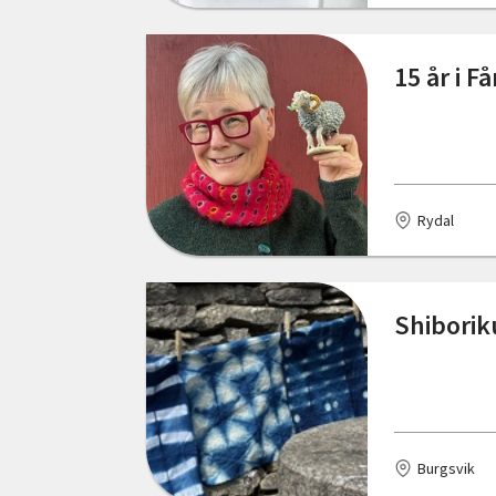
Falun
15 år i F
Fengersfors
Figeholm
Fjällbacka
Rydal
Fjärdhundra
Floda
Shiborik
Fornåsa
Frösön
Funäsdalen
Färjestaden
Burgsvik