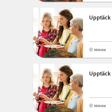
Hede
Hedemora
Upptäck 
Hemse
Henån
Hjälteby
Mölndal
Hudiksvall
Hultsfred
Upptäck 
Hunnebostrand
Huskvarna
Hyltebruk
Mölndal