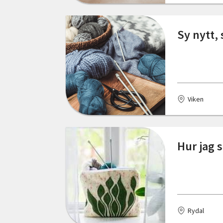
Östergötlands län
Dalum
Sy nytt,
Delsbo
Edsbruk
Eksjö
Viken
Emmaboda
Enköping
Hur jag 
Enviken
Eskilstuna
Eslöv
Rydal
Falkenberg