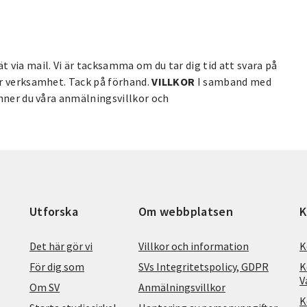
 via mail. Vi är tacksamma om du tar dig tid att svara på
år verksamhet. Tack på förhand.
VILLKOR
I samband med
änner du våra anmälningsvillkor och
Utforska
Om webbplatsen
K
Det här gör vi
Villkor och information
K
För dig som
SVs Integritetspolicy, GDPR
K
V
Om SV
Anmälningsvillkor
K