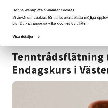
Denna webbplats använder cookies
Vi använder cookies för att leverera bästa möjliga upple
dig. Du kan anpassa vilka cookies du tillåter.
DET HÄR GÖR VI
FÖR DIG SOM
SÖK KURSER OCH EVENE
Visa detaljer
Startsida
/
Kurser och evenemang
/
Hantverk & konst
/
T
Tenntrådsflätning 
Endagskurs i Väste