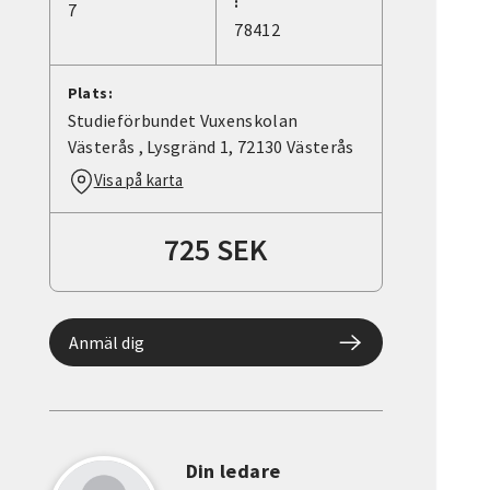
:
7
78412
Plats:
Studieförbundet Vuxenskolan
Västerås , Lysgränd 1, 72130 Västerås
Visa på karta
725 SEK
Anmäl dig
Din ledare