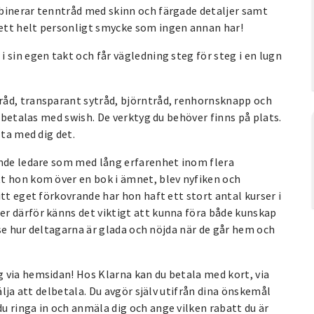
binerar tenntråd med skinn och färgade detaljer samt
ett helt personligt smycke som ingen annan har!
i sin egen takt och får vägledning steg för steg i en lugn
tråd, transparant sytråd, björntråd, renhornsknapp och
m betalas med swish. De verktyg du behöver finns på plats.
 ta med dig det.
ande ledare som med lång erfarenhet inom flera
t hon kom över en bok i ämnet, blev nyfiken och
tt eget förkovrande har hon haft ett stort antal kurser i
r därför känns det viktigt att kunna föra både kunskap
t se hur deltagarna är glada och nöjda när de går hem och
g via hemsidan! Hos Klarna kan du betala med kort, via
älja att delbetala. Du avgör själv utifrån dina önskemål
u ringa in och anmäla dig och ange vilken rabatt du är