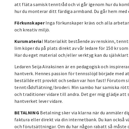
att fläta samisk tenntråd och vi går igenom hur du kom
hur du monterar ditt färdiga armband. Du går hem med 
Förkunskaper
Inga förkunskaper krävs och alla arbetar 
och kreativ miljö.
Kursmateria
l Materialkit bestående av renskinn, tenn
lim köper du på plats direkt av vår ledare för 150 kr so
Har du eget material och/eller verktyg kan du självklart
Ledaren Seija Airaksinen är en pedagogisk och inspirer
hantverk. Hennes passion för tennsslöjd började med at
beställde ett provkit och sedan var hon fast! Förutom si
tenntrådsflätning/broderi. Min sambo har samiska rötte
och traditioner vidare till andra. Det ger mig glädje at
hantverket lever vidare.
BETALNING
Betalning sker via klarna när du anmäler di
faktura eller direkt via din internetbank. Du kan också v
och förutsättningar. Om du har någon rabatt så måste d