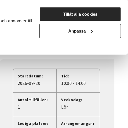
Lyssna
Tillåt alla cookies
och annonser till
rta studiecirkel
Cirkelledare
Nyheter
Avdelningar
Anpassa
Startdatum:
Tid:
2026-09-20
10:00 - 14:00
Antal tillfällen:
Veckodag:
1
Lör
Lediga platser:
Arrangemangsnr