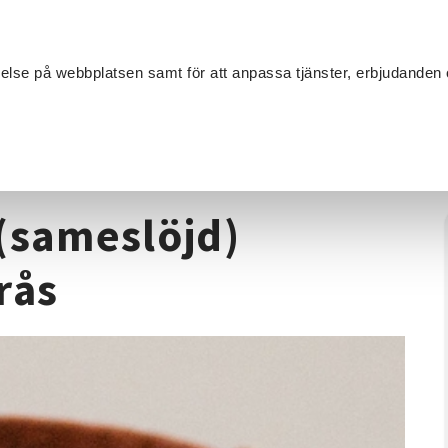
Sök
velse på webbplatsen samt för att anpassa tjänster, erbjudanden 
Om SV
Sta
MANG
enntrådsflätning (sameslöjd) Endagskurs i Västerås
(sameslöjd)
rås