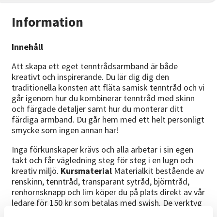
Information
Innehåll
Att skapa ett eget tenntrådsarmband är både
kreativt och inspirerande. Du lär dig dig den
traditionella konsten att fläta samisk tenntråd och vi
går igenom hur du kombinerar tenntråd med skinn
och färgade detaljer samt hur du monterar ditt
färdiga armband. Du går hem med ett helt personligt
smycke som ingen annan har!
Inga förkunskaper krävs och alla arbetar i sin egen
takt och får vägledning steg för steg i en lugn och
kreativ miljö.
Kursmaterial
Materialkit bestående av
renskinn, tenntråd, transparant sytråd, björntråd,
renhornsknapp och lim köper du på plats direkt av vår
ledare för 150 kr som betalas med swish. De verktyg
du behöver finns på plats. Har du eget material