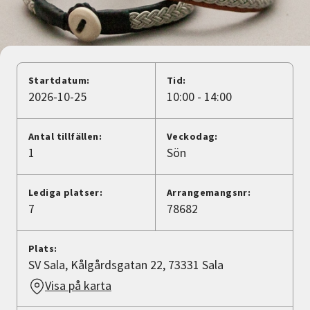
Nyheter
Avdelningar
Startdatum:
Tid:
2026-10-25
10:00 - 14:00
Lyssna
Antal tillfällen:
Veckodag:
1
Sön
Lediga platser:
Arrangemangsnr:
7
78682
Plats:
SV Sala, Kålgårdsgatan 22, 73331 Sala
Visa på karta