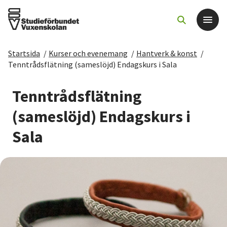
Startsida
/
Kurser och evenemang
/
Hantverk & konst
/
Det här gör vi
Tenntrådsflätning (sameslöjd) Endagskurs i Sala
För dig som
Tenntrådsflätning
(sameslöjd) Endagskurs i
Sök kurser och evenemang
Sala
Om SV
Starta studiecirkel
Cirkelledare