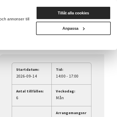
Lyssna
Tillåt alla cookies
och annonser till
rta studiecirkel
Cirkelledare
Nyheter
Avdelningar
Anpassa
Startdatum:
Tid:
2026-09-14
14:00 - 17:00
Antal tillfällen:
Veckodag:
6
Mån
Arrangemangsnr