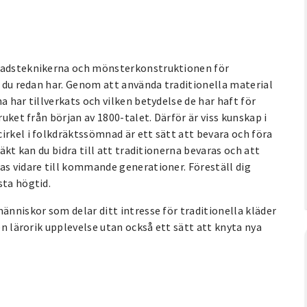
mnadsteknikerna och mönsterkonstruktionen för
n du redan har. Genom att använda traditionella material
a har tillverkats och vilken betydelse de har haft för
ruket från början av 1800-talet. Därför är viss kunskap i
irkel i folkdräktssömnad är ett sätt att bevara och föra
räkt kan du bidra till att traditionerna bevaras och att
as vidare till kommande generationer. Föreställ dig
sta högtid.
änniskor som delar ditt intresse för traditionella kläder
en lärorik upplevelse utan också ett sätt att knyta nya