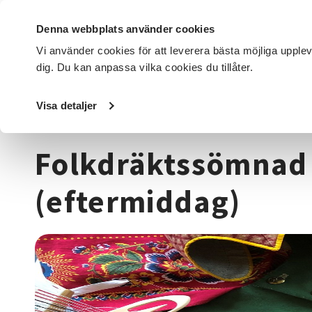
Denna webbplats använder cookies
Vi använder cookies för att leverera bästa möjliga upple
dig. Du kan anpassa vilka cookies du tillåter.
DET HÄR GÖR VI
FÖR DIG SOM
SÖK KURSER OCH EVENE
Visa detaljer
Startsida
/
Kurser och evenemang
/
Hantverk & konst
/
T
Folkdräktssömnad
(eftermiddag)