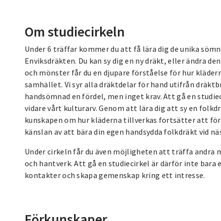
Om studiecirkeln
Under 6 träffar kommer du att få lära dig de unika sö
Enviksdräkten. Du kan sy dig en ny dräkt, eller ändra de
och mönster får du en djupare förståelse för hur klädern
samhället. Vi syr alla dräktdelar för hand utifrån dräktb
handsömnad en fördel, men inget krav. Att gå en studiec
vidare vårt kulturarv. Genom att lära dig att sy en folkd
kunskapen om hur kläderna tillverkas fortsätter att för
känslan av att bära din egen handsydda folkdräkt vid nä
Under cirkeln får du även möjligheten att träffa andra m
och hantverk. Att gå en studiecirkel är därför inte bara 
kontakter och skapa gemenskap kring ett intresse.
Förkunskaper