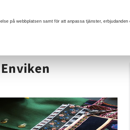
Sök
velse på webbplatsen samt för att anpassa tjänster, erbjudanden 
Om SV
Sta
MANG
extilhantverk
/
Folkdräktssömnad Enviken (eftermiddag)
 Enviken