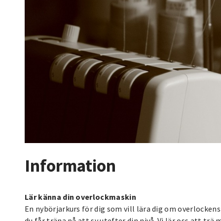
Information
Lär känna din overlockmaskin
En nybörjarkurs för dig som vill lära dig om overlocken
du får träna på att sy utefter din nivå. Vi lär oss att 