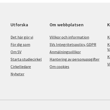
Utforska
Om webbplatsen
K
Det här gör vi
Villkor och information
K
För dig som
SVs Integritetspolicy, GDPR
K
V
Om SV
Anmälningsvillkor
K
Starta studiecirkel
Hantering av personuppgifter
V
Cirkelledare
Om cookies
Nyheter