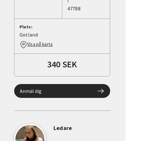
:
47788
Plats:
Gotland
Visa på karta
340 SEK
Anmäl dig
Ledare