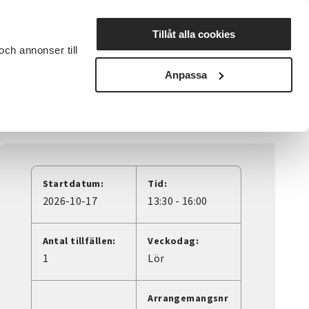
Lyssna
Tillåt alla cookies
och annonser till
rta studiecirkel
Cirkelledare
Nyheter
Avdelningar
Anpassa
Startdatum:
Tid:
2026-10-17
13:30 - 16:00
Antal tillfällen:
Veckodag:
1
Lör
Arrangemangsnr