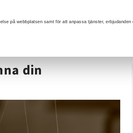
Sök
velse på webbplatsen samt för att anpassa tjänster, erbjudanden 
Om SV
Sta
MANG
extilhantverk
/
Grundkurs - lär känna din overlockmaskin
nna din