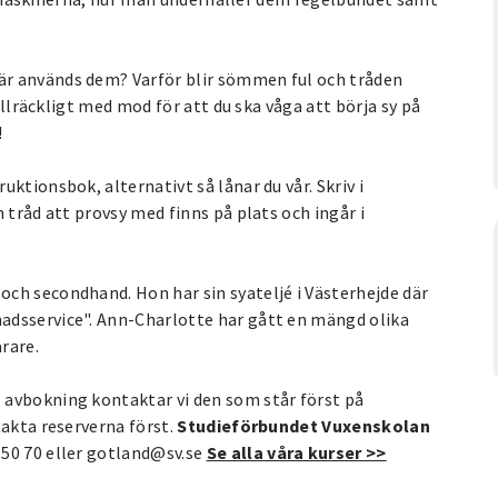
är används dem? Varför blir sömmen ful och tråden
tillräckligt med mod för att du ska våga att börja sy på
!
ktionsbok, alternativt så lånar du vår. Skriv i
 tråd att provsy med finns på plats och ingår i
ch secondhand. Hon har sin syateljé i Västerhejde där
adsservice". Ann-Charlotte har gått en mängd olika
rare.
l avbokning kontaktar vi den som står först på
takta reserverna först.
Studieförbundet Vuxenskolan
 50 70 eller gotland@sv.se
Se alla våra kurser >>