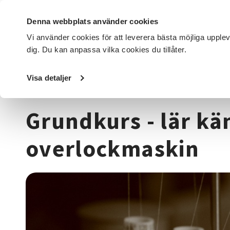
Denna webbplats använder cookies
Vi använder cookies för att leverera bästa möjliga upple
dig. Du kan anpassa vilka cookies du tillåter.
DET HÄR GÖR VI
FÖR DIG SOM
SÖK KURSER OCH EVENE
Visa detaljer
Startsida
/
Kurser och evenemang
/
Hantverk & konst
/
T
Grundkurs - lär kä
overlockmaskin