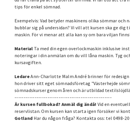
tips för enkel sömnad.
Exempelvis: Vad betyder maskinens olika sömmar och n
bubblar sig på undersidan? Vi vill att kursen ska ge dig 
maskin. För vi menar att alla kan sy om bara viljan finns
Material
Ta med din egen overlockmaskin inklusive instru
noteringar i din anmälan om du vill låna maskin. Tyg och
kursavgiften.
Ledare
Ann-Charlotte Malm André brinner för redesign o
hon driver sitt eget sömnadsföretag "Västerhejde sömn
sömnadskurser genom åren och är utbildad textilslöjdlä
-----------------------------------------------------
Är kursen fullbokad? Anmäl dig ändå!
Vid en eventuel
reservlistan. Om kursen kan starta igen försöker vi kon
Gotland
Har du någon fråga? Kontakta oss: tel 0498-20