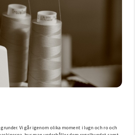
s grunder. Vi går igenom olika moment i lugn och ro och
trä maskinerna, hur man underhåller dem regelbundet samt