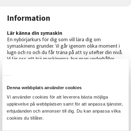
Information
Lär känna din symaskin
En nybörjarkurs för dig som vill lära dig om
symaskinens grunder. Vi går igenom olika moment i
lugn och ro och du får träna på att sy utefter din nivå.
Vi lär oss att trä maskinerna, hur man underhåller
dem regelbundet samt tips för enkel sömnad.
Exempelvis: Vad betyder maskinens olika sömmar
och när används dem? Varför blir sömmen ful och
Denna webbplats använder cookies
tråden bubblar sig på undersidan? Vi vill att kursen
ska ge dig tillräckligt med mod för att du ska våga
Vi använder cookies för att leverera bästa möjliga
att börja sy på maskin. För vi menar att alla kan sy
upplevelse på webbplatsen samt för att anpassa tjänster,
om bara viljan finns!
erbjudanden och annonser till dig. Du kan anpassa vilka
cookies du tillåter.
Material
Ta med din egen symaskin inklusive
instruktionsbok, alternativt så lånar du en av oss.