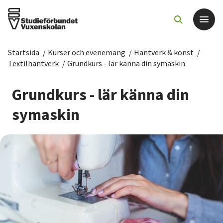
Startsida
/
Kurser och evenemang
/
Hantverk & konst
/
Det här gör vi
Textilhantverk
/
Grundkurs - lär känna din symaskin
För dig som
Grundkurs - lär känna din
symaskin
Sök kurser och evenemang
Om SV
Starta studiecirkel
Cirkelledare