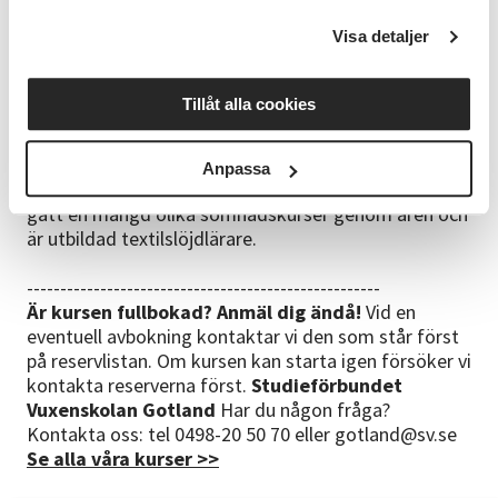
Skriv i noteringar i din anmälan om du vill låna
Visa detaljer
maskin. Tyg och tråd att provsy med finns på plats
och ingår i kursavgiften.
Tillåt alla cookies
Ledare
Ann-Charlotte Malm André brinner för
redesign och secondhand. Hon har sin syateljé i
Västerhejde där hon driver sitt eget sömnadsföretag
Anpassa
"Västerhejde sömnadsservice". Ann-Charlotte har
gått en mängd olika sömnadskurser genom åren och
är utbildad textilslöjdlärare.
-----------------------------------------------------
Är kursen fullbokad? Anmäl dig ändå!
Vid en
eventuell avbokning kontaktar vi den som står först
på reservlistan. Om kursen kan starta igen försöker vi
kontakta reserverna först.
Studieförbundet
Vuxenskolan Gotland
Har du någon fråga?
Kontakta oss: tel 0498-20 50 70 eller gotland@sv.se
Se alla våra kurser >>