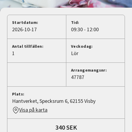
Nyheter
Avdelningar
Startdatum:
Tid:
2026-10-17
09:30 - 12:00
Lyssna
Antal tillfällen:
Veckodag:
1
Lör
Arrangemangsnr:
47787
Plats:
Hantverket, Specksrum 6, 62155 Visby
Visa på karta
340 SEK