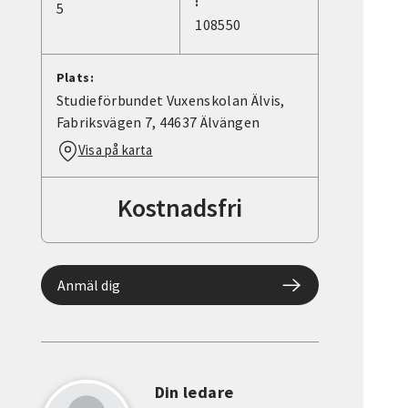
:
5
108550
Plats:
Studieförbundet Vuxenskolan Älvis,
Fabriksvägen 7, 44637 Älvängen
Visa på karta
Kostnadsfri
Anmäl dig
Din ledare