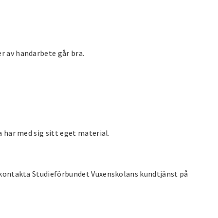
r av handarbete går bra.
a har med sig sitt eget material.
g, kontakta Studieförbundet Vuxenskolans kundtjänst på