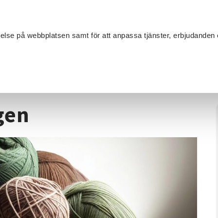
Sök
velse på webbplatsen samt för att anpassa tjänster, erbjudanden 
Om SV
Sta
MANG
extilhantverk
/
Handarbete Älvängen
gen