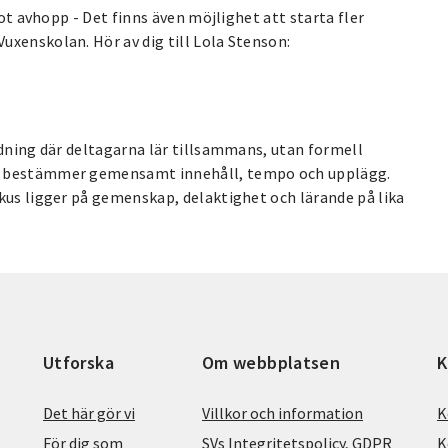
got avhopp - Det finns även möjlighet att starta fler
uxenskolan. Hör av dig till Lola Stenson:
ldning där deltagarna lär tillsammans, utan formell
ch bestämmer gemensamt innehåll, tempo och upplägg.
kus ligger på gemenskap, delaktighet och lärande på lika
Utforska
Om webbplatsen
K
Det här gör vi
Villkor och information
K
För dig som
SVs Integritetspolicy, GDPR
K