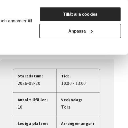
Lyssna
Tillåt alla cookies
och annonser till
rta studiecirkel
Cirkelledare
Nyheter
Avdelningar
Anpassa
Startdatum:
Tid:
2026-08-20
10:00 - 13:00
Antal tillfällen:
Veckodag:
10
Tors
Lediga platser:
Arrangemangsnr