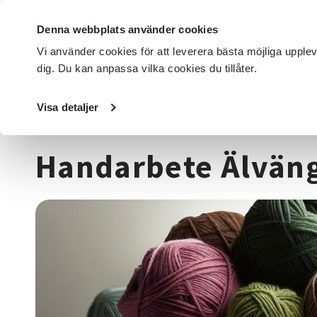
Denna webbplats använder cookies
Vi använder cookies för att leverera bästa möjliga upple
dig. Du kan anpassa vilka cookies du tillåter.
DET HÄR GÖR VI
FÖR DIG SOM
SÖK KURSER OCH EVENE
Visa detaljer
Startsida
/
Kurser och evenemang
/
Hantverk & konst
/
T
Handarbete Älvän