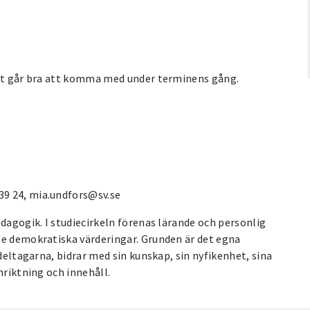
Det går bra att komma med under terminens gång.
39 24, mia.undfors@sv.se
edagogik. I studiecirkeln förenas lärande och personlig
de demokratiska värderingar. Grunden är det egna
 deltagarna, bidrar med sin kunskap, sin nyfikenhet, sina
nriktning och innehåll.