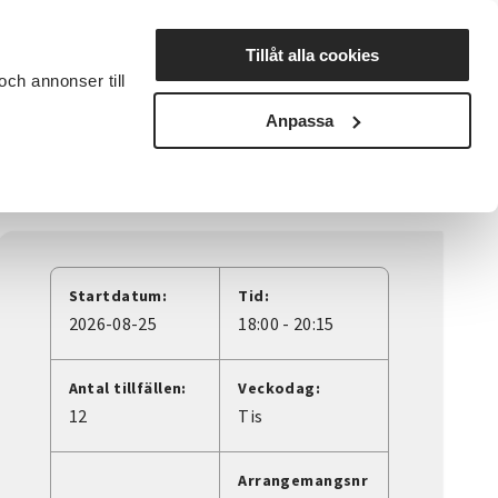
Lyssna
Tillåt alla cookies
och annonser till
rta studiecirkel
Cirkelledare
Nyheter
Avdelningar
Anpassa
Startdatum:
Tid:
2026-08-25
18:00 - 20:15
Antal tillfällen:
Veckodag:
12
Tis
Arrangemangsnr