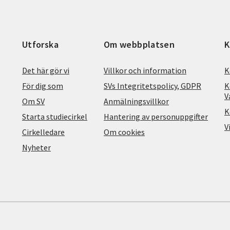
Utforska
Om webbplatsen
K
Det här gör vi
Villkor och information
K
För dig som
SVs Integritetspolicy, GDPR
K
V
Om SV
Anmälningsvillkor
K
Starta studiecirkel
Hantering av personuppgifter
V
Cirkelledare
Om cookies
Nyheter