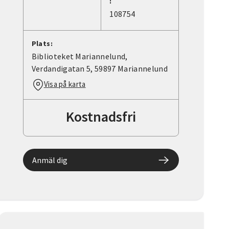
:
108754
Plats:
Biblioteket Mariannelund,
Verdandigatan 5, 59897 Mariannelund
Visa på karta
Kostnadsfri
Anmäl dig