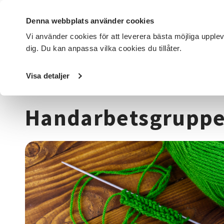
Denna webbplats använder cookies
Vi använder cookies för att leverera bästa möjliga upple
dig. Du kan anpassa vilka cookies du tillåter.
DET HÄR GÖR VI
FÖR DIG SOM
SÖK KURSER OCH EVENE
Visa detaljer
Startsida
/
Kurser och evenemang
/
Hantverk & konst
/
T
Handarbetsgruppen