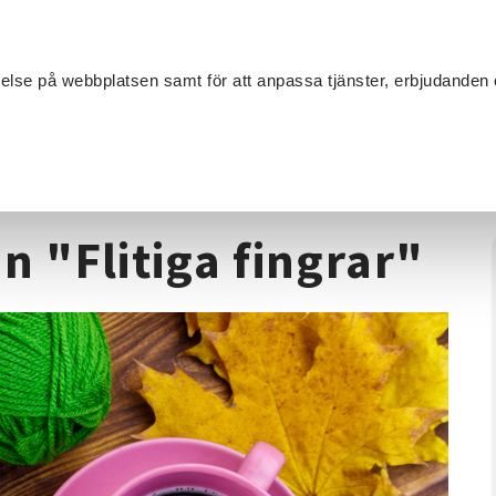
Sök
velse på webbplatsen samt för att anpassa tjänster, erbjudanden 
Om SV
Sta
MANG
extilhantverk
/
Handarbetsgruppen "Flitiga fingrar"
 "Flitiga fingrar"