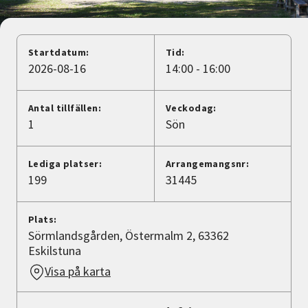
Nyheter
Avdelningar
Startdatum:
Tid:
2026-08-16
14:00 - 16:00
Lyssna
Antal tillfällen:
Veckodag:
1
Sön
Lediga platser:
Arrangemangsnr:
199
31445
Plats:
Sörmlandsgården, Östermalm 2, 63362
Eskilstuna
Visa på karta