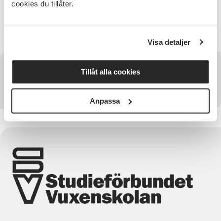
Kaffe, bulle och kaka finns att köpa på plats.
cookies du tillåter.
Nya Sörmlandsgårdens Vänner i samarbete med
Studieförbundet Vuxenskolan.
Visa detaljer
Har du några frågor?
Tillåt alla cookies
Kontakta SV Sörmland
Anpassa