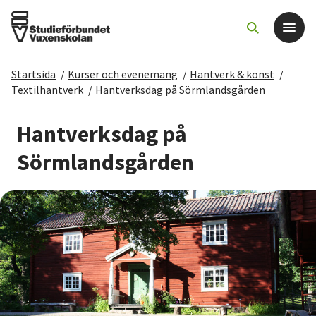
Startsida
/
Kurser och evenemang
/
Hantverk & konst
/
Det här gör vi
Textilhantverk
/
Hantverksdag på Sörmlandsgården
För dig som
Hantverksdag på
Sörmlandsgården
Sök kurser och evenemang
Om SV
Starta studiecirkel
Cirkelledare