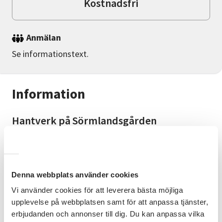
Kostnadsfri
Anmälan
Se informationstext.
Information
Hantverk på Sörmlandsgården
Föreläsare/Artist
Lokala hantverkare visar olika hantverk.
Denna webbplats använder cookies
Göran Axelsson underhåller med dragspelmusik
under Hantverksdagen.
Vi använder cookies för att leverera bästa möjliga
upplevelse på webbplatsen samt för att anpassa tjänster,
Bra att veta
erbjudanden och annonser till dig. Du kan anpassa vilka