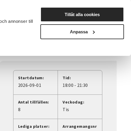
Lyssna
Tillåt alla cookies
och annonser till
rta studiecirkel
Cirkelledare
Nyheter
Avdelningar
Anpassa
Startdatum:
Tid:
2026-09-01
18:00 - 21:30
Antal tillfällen:
Veckodag:
8
Tis
Lediga platser:
Arrangemangsnr