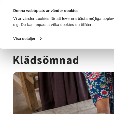
Denna webbplats använder cookies
Vi använder cookies för att leverera bästa möjliga upple
dig. Du kan anpassa vilka cookies du tillåter.
DET HÄR GÖR VI
FÖR DIG SOM
SÖK KURSER OCH EVENE
Visa detaljer
Startsida
/
Kurser och evenemang
/
Hantverk & konst
/
T
Klädsömnad