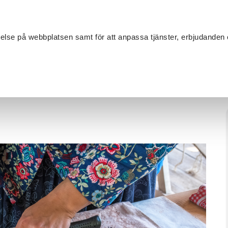
Sök
velse på webbplatsen samt för att anpassa tjänster, erbjudanden 
Om SV
Sta
MANG
extilhantverk
/
Klädsömnad