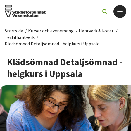
Startsida
/
Kurser och evenemang
/
Hantverk & konst
/
Det här gör vi
Textilhantverk
/
Klädsömnad Detaljsömnad - helgkurs i Uppsala
För dig som
Klädsömnad Detaljsömnad -
Sök kurser och evenemang
helgkurs i Uppsala
Om SV
Starta studiecirkel
Cirkelledare