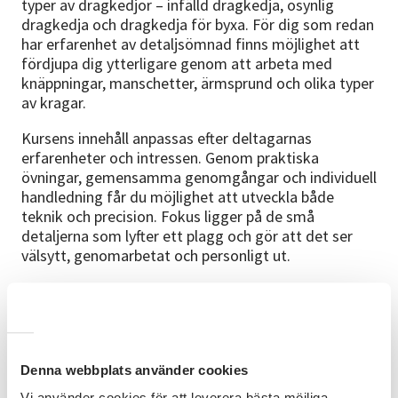
typer av dragkedjor – infälld dragkedja, osynlig
dragkedja och dragkedja för byxa. För dig som redan
har erfarenhet av detaljsömnad finns möjlighet att
fördjupa dig ytterligare genom att arbeta med
knäppningar, manschetter, ärmsprund och olika typer
av kragar.
Kursens innehåll anpassas efter deltagarnas
erfarenheter och intressen. Genom praktiska
övningar, gemensamma genomgångar och individuell
handledning får du möjlighet att utveckla både
teknik och precision. Fokus ligger på de små
detaljerna som lyfter ett plagg och gör att det ser
välsytt, genomarbetat och personligt ut.
Förkunskaper
Kursen vänder sig till dig som har viss sömnadsvana
och vill fördjupa dina kunskaper inom detaljsömnad
och plaggkonstruktion.
Denna webbplats använder cookies
Kursplan
Vi använder cookies för att leverera bästa möjliga