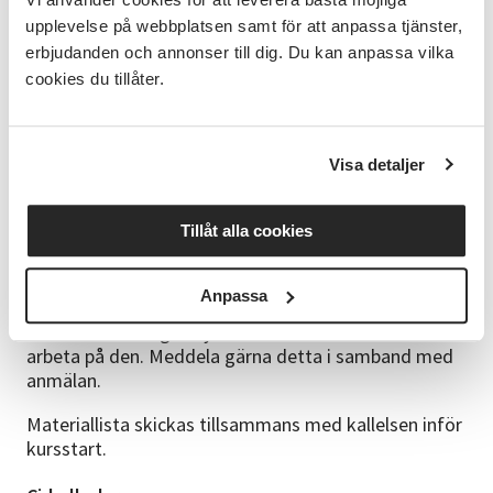
Helgkurs med två träffar:
upplevelse på webbplatsen samt för att anpassa tjänster,
erbjudanden och annonser till dig. Du kan anpassa vilka
Lördag 21 november och söndag 22 november kl.
cookies du tillåter.
09.00–16.00.
Kursen varvar gemensamma genomgångar med
praktiskt arbete och individuell handledning.
Visa detaljer
Studiematerial
Tillåt alla cookies
Kurskompendium med samlade detaljer och tekniker
ingår i kursavgiften.
Anpassa
Symaskiner finns på plats. Du är också välkommen
att ta med din egen symaskin om du föredrar att
arbeta på den. Meddela gärna detta i samband med
anmälan.
Materiallista skickas tillsammans med kallelsen inför
kursstart.