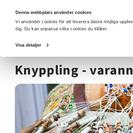
Denna webbplats använder cookies
Vi använder cookies för att leverera bästa möjliga upple
dig. Du kan anpassa vilka cookies du tillåter.
DET HÄR GÖR VI
FÖR DIG SOM
SÖK KURSER OCH EVENE
Visa detaljer
Startsida
/
Kurser och evenemang
/
Hantverk & konst
/
T
Knyppling - varan