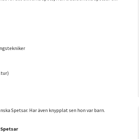
ingstekniker
tur)
ska Spetsar. Har även knypplat sen hon var barn.
 Spetsar