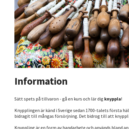
Information
Sätt spets på tillvaron - gå en kurs och lär dig
knyppla
!
Knypplingen är känd i Sverige sedan 1700-talets första häl
bidragit till mångas försörjning. Det bidrog till att knyp
Knyppling är en form av handarbete och används bland annat