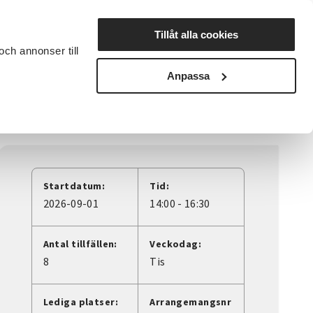
Lyssna
Tillåt alla cookies
och annonser till
rta studiecirkel
Cirkelledare
Nyheter
Avdelningar
Anpassa
Startdatum:
Tid:
2026-09-01
14:00 - 16:30
Antal tillfällen:
Veckodag:
8
Tis
Lediga platser:
Arrangemangsnr