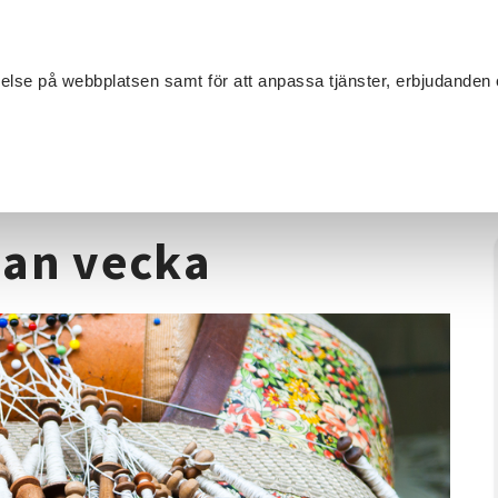
Sök
velse på webbplatsen samt för att anpassa tjänster, erbjudanden 
Om SV
Sta
MANG
extilhantverk
/
Knyppling - varannan vecka
nan vecka