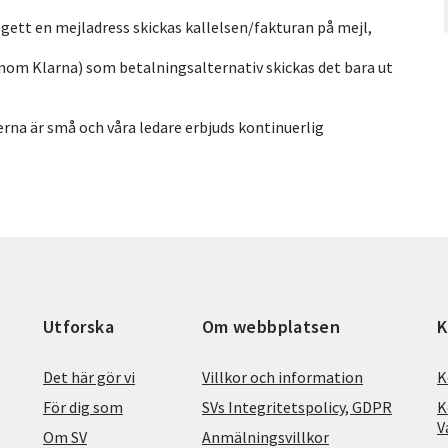
ppgett en mejladress skickas kallelsen/fakturan på mejl,
enom Klarna) som betalningsalternativ skickas det bara ut
perna är små och våra ledare erbjuds kontinuerlig
Utforska
Om webbplatsen
K
Det här gör vi
Villkor och information
K
För dig som
SVs Integritetspolicy, GDPR
K
V
Om SV
Anmälningsvillkor