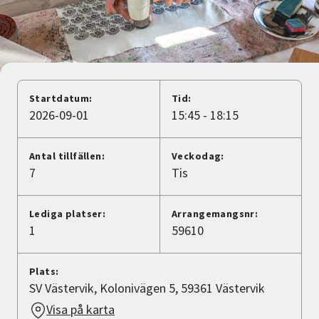
Nyheter
Avdelningar
Startdatum:
Tid:
Lyssna
2026-09-01
15:45 - 18:15
Antal tillfällen:
Veckodag:
7
Tis
Lediga platser:
Arrangemangsnr:
1
59610
Plats:
SV Västervik, Kolonivägen 5, 59361 Västervik
Visa på karta