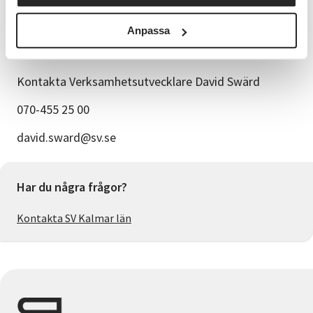
Det går bra att delbetala kursavgiften, ange det
vid anmälan
Anpassa
Mer info:
Kontakta Verksamhetsutvecklare David Swärd
070-455 25 00
david.sward@sv.se
Har du några frågor?
Kontakta SV Kalmar län