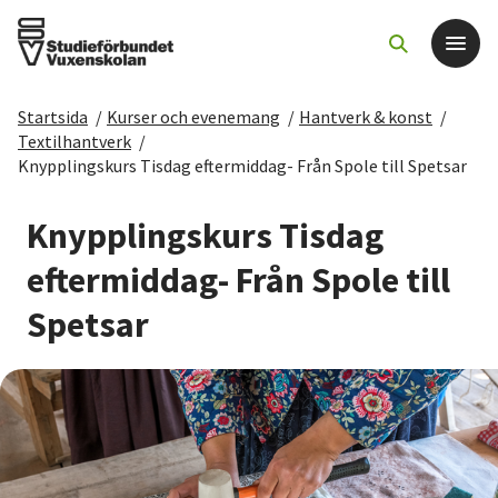
Startsida
/
Kurser och evenemang
/
Hantverk & konst
/
Det här gör vi
Textilhantverk
/
Knypplingskurs Tisdag eftermiddag- Från Spole till Spetsar
För dig som
Knypplingskurs Tisdag
Sök kurser och evenemang
eftermiddag- Från Spole till
Spetsar
Om SV
Starta studiecirkel
Cirkelledare