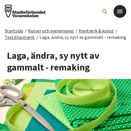
Startsida
/
Kurser och evenemang
/
Hantverk & konst
/
Det här gör vi
Textilhantverk
/
Laga, ändra, sy nytt av gammalt - remaking
För dig som
Laga, ändra, sy nytt av
gammalt - remaking
Sök kurser och evenemang
Om SV
Starta studiecirkel
Cirkelledare