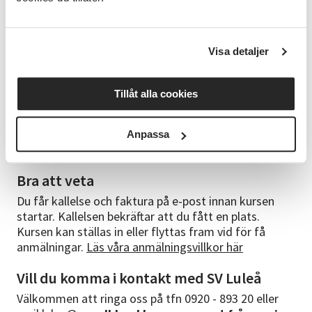
Anna Heikki – många års erfarenhet av
sömnadshantverk och har drivit ett eget skrädderi i
centrala Luleå, numera är jag bosatt i Siknäs utanför
Visa detaljer
Töre och fortsätter att arbeta med sömnad och
hållbart mode och jag vill inspirera andra att skapa
sina egna kläder. Numera försöker jag använda även
Tillåt alla cookies
min fritid till att sy mina egna kläder, urvalet av tyger,
design, och återanvända material gör att jag fått en
roligare garderob med kläder jag trivs i och känner
Anpassa
mig bekväm med.
Bra att veta
Du får kallelse och faktura på e-post innan kursen
startar. Kallelsen bekräftar att du fått en plats.
Kursen kan ställas in eller flyttas fram vid för få
anmälningar.
Läs våra anmälningsvillkor här
Vill du komma i kontakt med SV Luleå
Välkommen att ringa oss på tfn 0920 - 893 20 eller