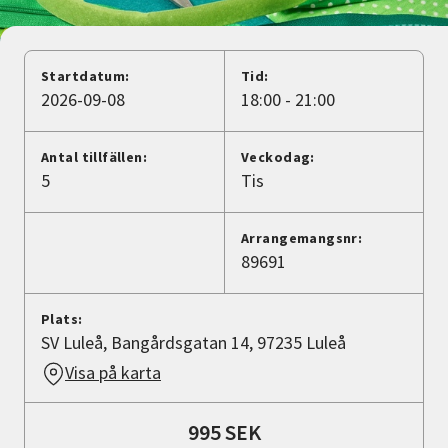
Nyheter
Avdelningar
Startdatum:
Tid:
2026-09-08
18:00 - 21:00
Lyssna
Antal tillfällen:
Veckodag:
5
Tis
Arrangemangsnr:
89691
Plats:
SV Luleå, Bangårdsgatan 14, 97235 Luleå
Visa på karta
995 SEK