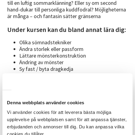
till en luftig sommarklänning? Eller sy om second
hand-dukar till personliga kuddfodral? Möjligheterna
är många – och fantasin sätter gränserna
Under kursen kan du bland annat lära dig:
Olika sömnadstekniker
Ändra storlek eller passform
Lättare mönsterkonstruktion
Ändring av mönster
Sy fast / byta dragkedja
Studiematerial
På plats kommer det att finnas mönster,
mönsterpapper och saxar. Det finns ett begränsat
Denna webbplats använder cookies
antal symaskiner att låna så har man möjlighet ta
med egen symaskin. Skriv i kommentar om du vill
Vi använder cookies för att leverera bästa möjliga
låna symaskin. Medtag eget material till dina projekt.
upplevelse på webbplatsen samt för att anpassa tjänster,
erbjudanden och annonser till dig. Du kan anpassa vilka
Om ledaren
cookies du tillåter.