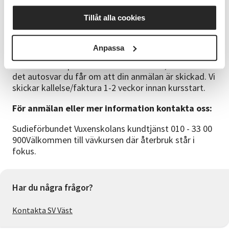
framöver. Om du är intresserad av att gå så anmäl
Tillåt alla cookies
dig som reserv. Får du inte en plats den här
omgången står du kvar på vår kölista och kan
erbjudas en plats på kommande cirklar. Observera att
Anpassa
vi regelrätt inte skickar någon bekräftelse på
anmälan via e-post direkt efter anmälan, annat än
det autosvar du får om att din anmälan är skickad. Vi
skickar kallelse/faktura 1-2 veckor innan kursstart.
För anmälan eller mer information kontakta oss:
Sudieförbundet Vuxenskolans kundtjänst 010 - 33 00
900Välkommen till vävkursen där återbruk står i
fokus.
Har du några frågor?
Kontakta SV Väst