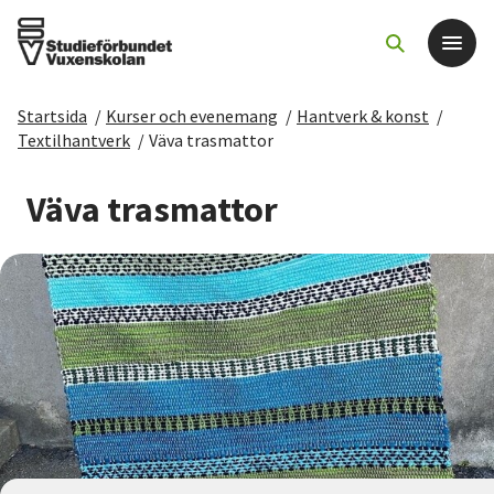
Startsida
/
Kurser och evenemang
/
Hantverk & konst
/
Det här gör vi
Textilhantverk
/
Väva trasmattor
För dig som
Väva trasmattor
Sök kurser och evenemang
Om SV
Starta studiecirkel
Cirkelledare