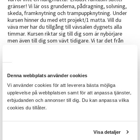
gränser! Vi lär oss grunderna, pådragning, solvning,
skeda, framknytning och trampuppknytning. Under
kursen hinner du med ett projekt/1 matta. Vill du
väva mer har du tillgång till vävsalen dygnets alla
timmar. Kursen riktar sig till dig som är nybörjare
men även till dig som vävt tidigare. Vi tar det från
den nivån du är på.
Kursledare
: Annelie Berntsson Berg
Studiematerial:
En hel del material finns att tillgå i
Denna webbplats använder cookies
vävlokalen. Vi har fokus på återbruk. Viss kostnad för
Vi använder cookies för att leverera bästa möjliga
material kan tillkomma beroende på vad du önskar
väva.
upplevelse på webbplatsen samt för att anpassa tjänster,
erbjudanden och annonser till dig. Du kan anpassa vilka
Bra att veta:
Deltagarna har tillgång till lokalen flera
cookies du tillåter.
gånger i veckan. Cirkeln arrangeras i samarbete med
Orust Återbruk
Anmälningsinformation:
Studiecirkeln startar vid 8
Visa detaljer
anmälda deltagare. Vi planerar fler likadana cirklar