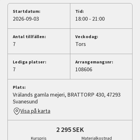
Nyheter
Startdatum:
Tid:
2026-09-03
18:00 - 21:00
Avdelningar
Antal tillfällen:
Veckodag:
7
Tors
Lyssna
Lediga platser:
Arrangemangsnr:
7
108606
Plats:
Vrälands gamla mejeri, BRATTORP 430, 47293
Svanesund
Visa på karta
2 295 SEK
Kurspris
Materialkostnad