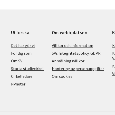
Utforska
Om webbplatsen
K
Det här gör vi
Villkor och information
K
För dig som
SVs Integritetspolicy, GDPR
K
V
Om SV
Anmälningsvillkor
K
Starta studiecirkel
Hantering av personuppgifter
V
Cirkelledare
Om cookies
Nyheter