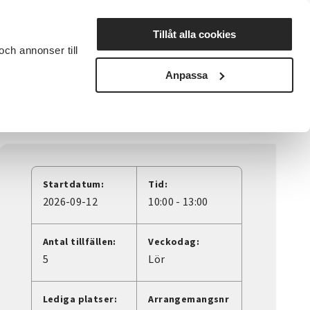
Lyssna
Tillåt alla cookies
och annonser till
rta studiecirkel
Cirkelledare
Nyheter
Avdelningar
Anpassa
Startdatum:
Tid:
2026-09-12
10:00 - 13:00
Antal tillfällen:
Veckodag:
5
Lör
Lediga platser:
Arrangemangsnr