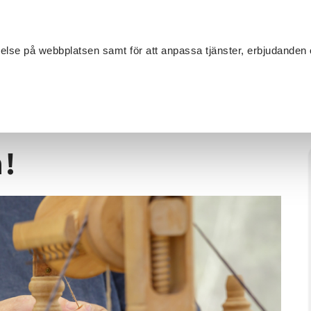
Sök
velse på webbplatsen samt för att anpassa tjänster, erbjudanden 
Om SV
Sta
MANG
extilhantverk
/
Lär dig spinna garn!
n!