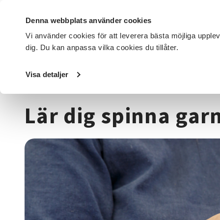
Denna webbplats använder cookies
Vi använder cookies för att leverera bästa möjliga upple
dig. Du kan anpassa vilka cookies du tillåter.
DET HÄR GÖR VI
FÖR DIG SOM
SÖK KURSER OCH EVENE
Visa detaljer
Startsida
/
Kurser och evenemang
/
Hantverk & konst
/
T
Lär dig spinna gar