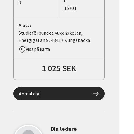
:
3
15701
Plats:
Studieförbundet Vuxenskolan,
Energigatan 9, 43437 Kungsbacka
Visa på karta
1 025 SEK
Anmäl dig
Din ledare