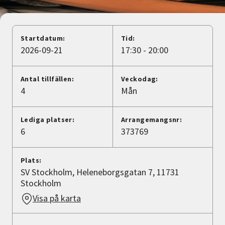
Nyheter
Avdelningar
Startdatum:
Tid:
2026-09-21
17:30 - 20:00
Lyssna
Antal tillfällen:
Veckodag:
4
Mån
Lediga platser:
Arrangemangsnr:
6
373769
Plats:
SV Stockholm, Heleneborgsgatan 7, 11731
Stockholm
Visa på karta