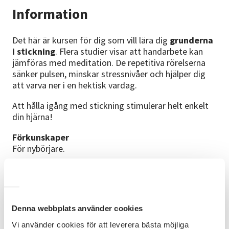
Information
Det här är kursen för dig som vill lära dig
grunderna
i stickning
. Flera studier visar att handarbete kan
jämföras med meditation. De repetitiva rörelserna
sänker pulsen, minskar stressnivåer och hjälper dig
att varva ner i en hektisk vardag.
Att hålla igång med stickning stimulerar helt enkelt
din hjärna!
Förkunskaper
För nybörjare.
Kursinnehåll
Upplägg
Räta maskor
Aviga maskor
Denna webbplats använder cookies
Hoptagning
Ökningar
Vi använder cookies för att leverera bästa möjliga