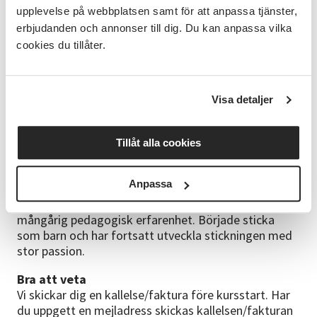
Avmaskning
upplevelse på webbplatsen samt för att anpassa tjänster,
Enklare mönster
erbjudanden och annonser till dig. Du kan anpassa vilka
cookies du tillåter.
Material
Du köper själv ditt material innan kursstart och tar
med det till första kurstillfället. Kursledaren
kontaktar dig för möjlighet till vägledning kring
Visa detaljer
material.
Tillåt alla cookies
Kursdatum
Kursen är varannan vecka.
Anpassa
Kursledare
Elin Lönn. Utbildad Hemslöjdskonsulent med
mångårig pedagogisk erfarenhet. Började sticka
som barn och har fortsatt utveckla stickningen med
stor passion.
Bra att veta
Vi skickar dig en kallelse/faktura före kursstart. Har
du uppgett en mejladress skickas kallelsen/fakturan