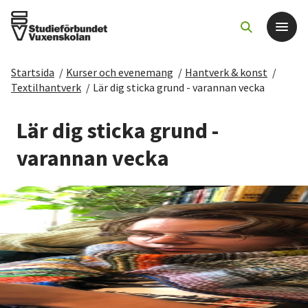
Startsida
/
Kurser och evenemang
/
Hantverk & konst
/
Det här gör vi
Textilhantverk
/
Lär dig sticka grund - varannan vecka
För dig som
Lär dig sticka grund -
varannan vecka
Sök kurser och evenemang
Om SV
Starta studiecirkel
Cirkelledare