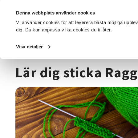
Denna webbplats använder cookies
Vi använder cookies för att leverera bästa möjliga upple
dig. Du kan anpassa vilka cookies du tillåter.
DET HÄR GÖR VI
FÖR DIG SOM
SÖK KURSER OCH EVENE
Visa detaljer
Startsida
/
Kurser och evenemang
/
Hantverk & konst
/
T
Lär dig sticka Rag