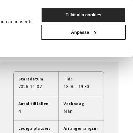
Lyssna
Tillåt alla cookies
och annonser till
rta studiecirkel
Cirkelledare
Nyheter
Avdelningar
Anpassa
Startdatum:
Tid:
2026-11-02
18:00 - 19:30
Antal tillfällen:
Veckodag:
4
Mån
Lediga platser:
Arrangemangsnr