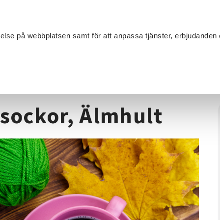
Sök
velse på webbplatsen samt för att anpassa tjänster, erbjudanden 
Om SV
Sta
MANG
extilhantverk
/
Lär dig sticka Raggsockor, Älmhult
gsockor, Älmhult