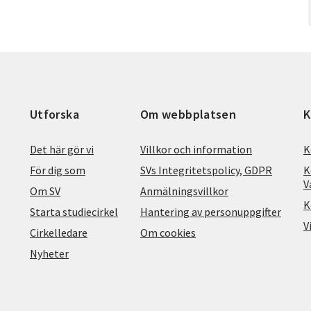
Utforska
Om webbplatsen
K
Det här gör vi
Villkor och information
K
För dig som
SVs Integritetspolicy, GDPR
K
V
Om SV
Anmälningsvillkor
K
Starta studiecirkel
Hantering av personuppgifter
V
Cirkelledare
Om cookies
Nyheter