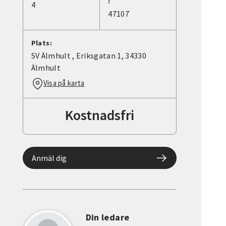
:
4
47107
Plats:
SV Älmhult , Eriksgatan 1, 34330
Älmhult
Visa på karta
Kostnadsfri
Anmäl dig
Din ledare