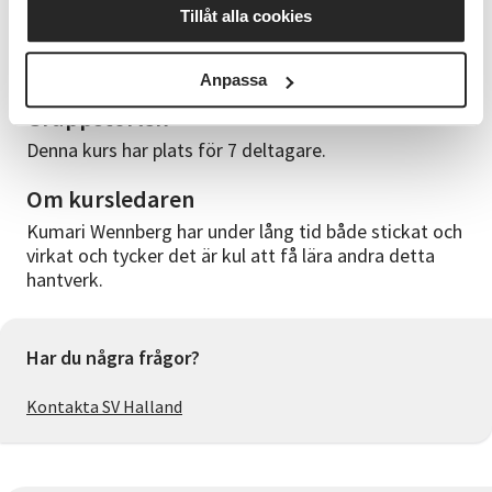
Tillåt alla cookies
Stickor 2,5mm - 3mm, antingen strumpstickor eller
en rundsticka som är minst 80cm lång. Tag även med
sockgarn som passar till stickor på 2,5-3mm.
Anpassa
Gruppstorlek
Denna kurs har plats för 7 deltagare.
Om kursledaren
Kumari Wennberg har under lång tid både stickat och
virkat och tycker det är kul att få lära andra detta
hantverk.
Har du några frågor?
Kontakta SV Halland