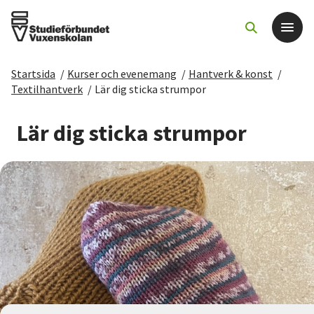
Startsida
/
Kurser och evenemang
/
Hantverk & konst
/
Det här gör vi
Textilhantverk
/
Lär dig sticka strumpor
För dig som
Lär dig sticka strumpor
Sök kurser och evenemang
Om SV
Starta studiecirkel
Cirkelledare