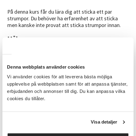
På denna kurs får du lära dig att sticka ett par
strumpor. Du behöver ha erfarenhet av att sticka
men kanske inte provat att sticka strumpor innan.
Målgrupp
För dig som vill lära dig sticka strumpor. Du behöver
kunna grunderna i hur man stickar.
Mål
Denna webbplats använder cookies
Att lära sig sticka ett par strumpor.
Vi använder cookies för att leverera bästa möjliga
upplevelse på webbplatsen samt för att anpassa tjänster,
Innehåll
erbjudanden och annonser till dig. Du kan anpassa vilka
Ni stickar alla efter samma mönster på strumpa, från
cookies du tillåter.
start till färdig strumpa. Kursledaren visar och
deltagarna får prova och har möjlighet att ställa
frågor.
Visa detaljer
Kursmaterial