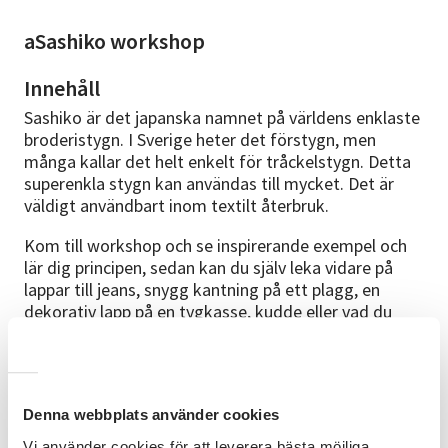
aSashiko workshop
Innehåll
Sashiko är det japanska namnet på världens enklaste
broderistygn. I Sverige heter det förstygn, men
många kallar det helt enkelt för tråckelstygn. Detta
superenkla stygn kan användas till mycket. Det är
väldigt användbart inom textilt återbruk.
Kom till workshop och se inspirerande exempel och
lär dig principen, sedan kan du själv leka vidare på
lappar till jeans, snygg kantning på ett plagg, en
dekorativ lapp på en tygkasse, kudde eller vad du
själv kommer på.
Det finns material på plats för att pröva på tekniken,
men det går också bra att ta med eget material om
Denna webbplats använder cookies
du har ett pågående projekt.
Vi använder cookies för att leverera bästa möjliga