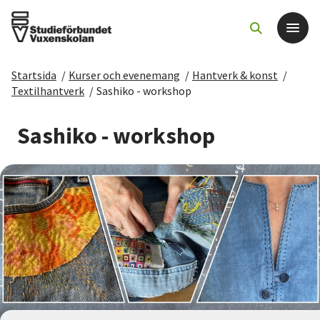
Startsida
/
Kurser och evenemang
/
Hantverk & konst
/
Det här gör vi
Textilhantverk
/
Sashiko - workshop
För dig som
Sashiko - workshop
Sök kurser och evenemang
Om SV
Starta studiecirkel
Cirkelledare