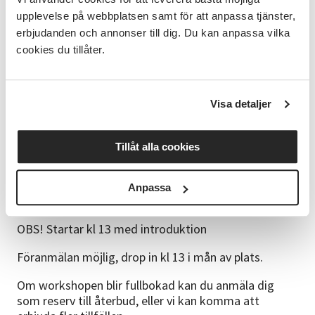
Cirkelledare
upplevelse på webbplatsen samt för att anpassa tjänster,
Workshopen leds av Maria Schmidt Larsson,
erbjudanden och annonser till dig. Du kan anpassa vilka
redesigner som skapar nytt av redan använda
cookies du tillåter.
textiler. Hon skrivit boken ”Textil redesign till nytta
och nöje”.
Se mer om Sashiko och textil redesign på henne sajt:
Visa detaljer
seconddesign.se
Tillåt alla cookies
Kontakt till ledaren: maria@seconddesign.se
Bra att veta
Anpassa
Pris:250 kr, betalas på plats till ledaren.
OBS! Startar kl 13 med introduktion
Föranmälan möjlig, drop in kl 13 i mån av plats.
Om workshopen blir fullbokad kan du anmäla dig
som reserv till återbud, eller vi kan komma att