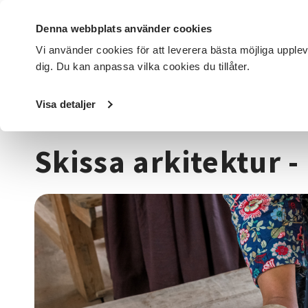
Denna webbplats använder cookies
Vi använder cookies för att leverera bästa möjliga upple
dig. Du kan anpassa vilka cookies du tillåter.
DET HÄR GÖR VI
FÖR DIG SOM
SÖK KURSER OCH EVENE
Visa detaljer
Startsida
/
Kurser och evenemang
/
Hantverk & konst
/
T
Skissa arkitektur 