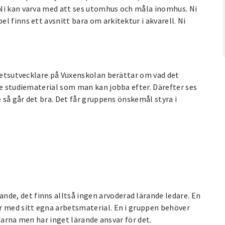
 Ni kan varva med att ses utomhus och måla inomhus. Ni
 finns ett avsnitt bara om arkitektur i akvarell. Ni
mhetsutvecklare på Vuxenskolan berättar om vad det
de studiematerial som man kan jobba efter. Därefter ses
e så går det bra. Det får gruppens önskemål styra i
e, det finns alltså ingen arvoderad lärande ledare. En
r med sitt egna arbetsmaterial. En i gruppen behöver
ffarna men har inget lärande ansvar för det.