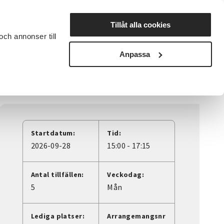
Lyssna
Tillåt alla cookies
och annonser till
rta studiecirkel
Cirkelledare
Nyheter
Avdelningar
Anpassa
Startdatum:
Tid:
2026-09-28
15:00 - 17:15
Antal tillfällen:
Veckodag:
5
Mån
Lediga platser:
Arrangemangsnr