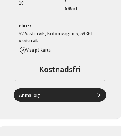
:
10
59961
Plats:
SV Västervik, Kolonivägen 5, 59361
Västervik
Visa på karta
Kostnadsfri
Anmäl dig