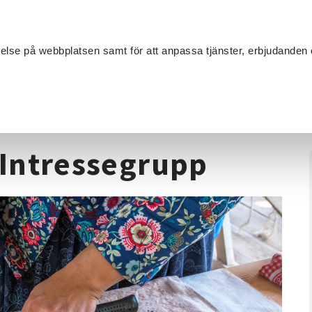
Sök
velse på webbplatsen samt för att anpassa tjänster, erbjudanden 
Om SV
Sta
MANG
extilhantverk
/
Skissa arkitektur - Intressegrupp
- Intressegrupp