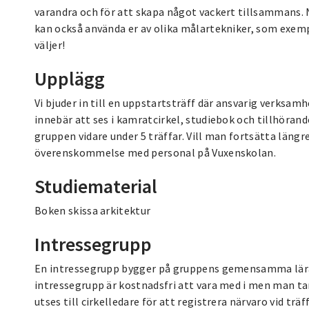
varandra och för att skapa något vackert tillsammans.
kan också använda er av olika målartekniker, som exempel
väljer!
Upplägg
Vi bjuder in till en uppstartsträff där ansvarig verksa
innebär att ses i kamratcirkel, studiebok och tillhöran
gruppen vidare under 5 träffar. Vill man fortsätta längr
överenskommelse med personal på Vuxenskolan.
Studiematerial
Boken skissa arkitektur
Intressegrupp
En intressegrupp bygger på gruppens gemensamma lärand
intressegrupp är kostnadsfri att vara med i men man ta
utses till cirkelledare för att registrera närvaro vid trä