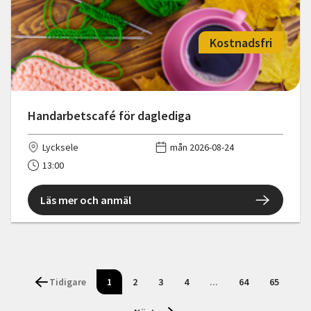
Kostnadsfri
Handarbetscafé för daglediga
Lycksele
mån 2026-08-24
13:00
Läs mer och anmäl
Tidigare
1
2
3
4
...
64
65