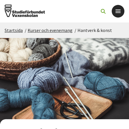
Startsida
/
Kurser och evenemang
/
Hantverk & konst
Det här gör vi
För dig som
Sök kurser och evenemang
Om SV
Starta studiecirkel
Cirkelledare