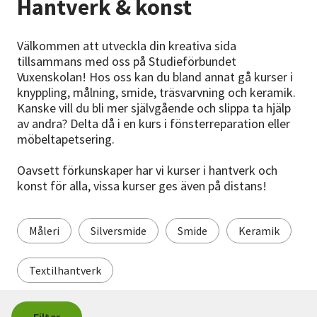
Hantverk & konst
Nyheter
Välkommen att utveckla din kreativa sida
Avdelningar
tillsammans med oss på Studieförbundet
Vuxenskolan! Hos oss kan du bland annat gå kurser i
knyppling, målning, smide, träsvarvning och keramik.
Lyssna
Kanske vill du bli mer självgående och slippa ta hjälp
av andra? Delta då i en kurs i fönsterreparation eller
möbeltapetsering.
Oavsett förkunskaper har vi kurser i hantverk och
konst för alla, vissa kurser ges även på distans!
Måleri
Silversmide
Smide
Keramik
Textilhantverk