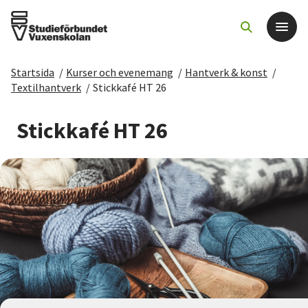
Startsida
/
Kurser och evenemang
/
Hantverk & konst
/
Det här gör vi
Textilhantverk
/
Stickkafé HT 26
För dig som
Stickkafé HT 26
Sök kurser och evenemang
Om SV
Starta studiecirkel
Cirkelledare