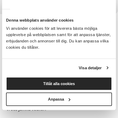
Denna webbplats använder cookies
Information
Vi använder cookies för att leverera bästa möjliga
upplevelse på webbplatsen samt för att anpassa tjänster,
Vi pratar och stickar tillsammans, välkommen att
erbjudanden och annonser till dig. Du kan anpassa vilka
vara med oss.
cookies du tillåter.
Tycker du om att sticka, virka eller annat handarbete
är du välkommen att vara med i denna kamratcirkel.
Visa detaljer
Du behöver inte vara duktig på handarbetet, det
viktiga är att vi lär tillsammans.
Tillåt alla cookies
Observera att vi ses på Bryggan bakom Forellen
de tre första gångerna, från 18/8 ses vi som
vanligt på Gårdcafét i Sävedalen.
Anpassa
Vi ses jämna veckor!