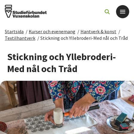
Startsida
/
Kurser och evenemang
/
Hantverk & konst
/
Det här gör vi
Textilhantverk
/
Stickning och Yllebroderi-Med nål och Tråd
För dig som
Stickning och Yllebroderi-
Med nål och Tråd
Sök kurser och evenemang
Om SV
Starta studiecirkel
Cirkelledare