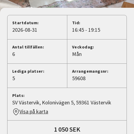
Nyheter
Avdelningar
Startdatum:
Tid:
2026-08-31
16:45 - 19:15
Lyssna
Antal tillfällen:
Veckodag:
6
Mån
Lediga platser:
Arrangemangsnr:
5
59608
Plats:
SV Västervik, Kolonivägen 5, 59361 Västervik
Visa på karta
1 050 SEK