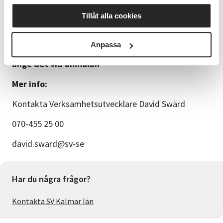
preliminära. Du får kallelse till kursen ca en vecka
Tillåt alla cookies
före kursstart. Vi kontaktar dig om något ändras. Vi
reserverar oss för att behöva ställa in cirklar med för
få anmälda deltagare. Material ingår inte i
Anpassa
kursavgiften.
Det går bra att delbetala kursen,
ange det vid anmälan
Mer info:
Kontakta Verksamhetsutvecklare David Swärd
070-455 25 00
david.sward@sv-se
Har du några frågor?
Kontakta SV Kalmar län