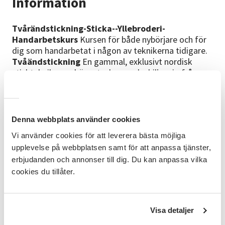
Information
Tvårändstickning-Sticka--Yllebroderi-
Handarbetskurs
Kursen för både nybörjare och för
dig som handarbetat i någon av teknikerna tidigare.
Tvåändstickning
En gammal, exklusivt nordisk
stickteknik som kännetecknas och skiljer sig från
vanlig stickning genom att man hela tiden har två
garntrådar - ändar - som man växelvis använder till
varannan maska och snor om varandra under
stickningen.
Stickning
Här lär du dig tekniken och
Denna webbplats använder cookies
får hjälp med mönster och beskrivningar.
Ullbroderi
Vi använder cookies för att leverera bästa möjliga
Att brodera på ull har en lång och mångfacetterad
upplevelse på webbplatsen samt för att anpassa tjänster,
historia och tradition. Finns det något vackrare än
erbjudanden och annonser till dig. Du kan anpassa vilka
broderade vantar, en kudde eller väska?
cookies du tillåter.
Vi handleds av vår duktiga ledare Charlotte
Fällgren Glemme
Visa detaljer
Bra att veta
Vid anmälan är det bra om du anger
mailadressen, för vidare kontakt. Cirkelstarter är