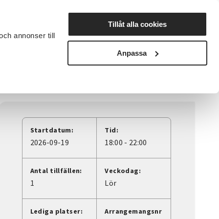
Lyssna
Tillåt alla cookies
och annonser till
rta studiecirkel
Cirkelledare
Nyheter
Avdelningar
Anpassa
Startdatum:
Tid:
2026-09-19
18:00 - 22:00
Antal tillfällen:
Veckodag:
1
Lör
Lediga platser:
Arrangemangsnr