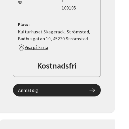
:
98
109105
Plats:
Kulturhuset Skagerack, Strömstad,
Badhusgatan 10, 45230 Strömstad
Visa på karta
Kostnadsfri
Anmäl dig