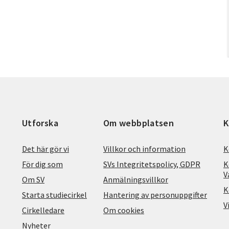
Utforska
Om webbplatsen
K
Det här gör vi
Villkor och information
K
För dig som
SVs Integritetspolicy, GDPR
K
V
Om SV
Anmälningsvillkor
K
Starta studiecirkel
Hantering av personuppgifter
V
Cirkelledare
Om cookies
Nyheter