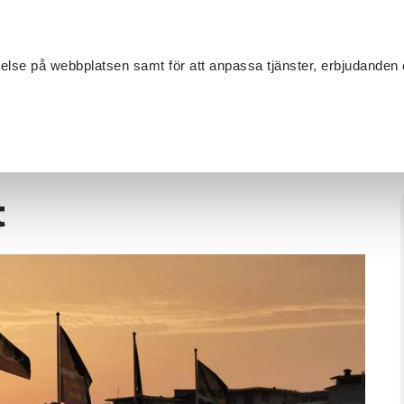
Sök
velse på webbplatsen samt för att anpassa tjänster, erbjudanden 
Om SV
Sta
MANG
extilhantverk
/
Stickning vid havet
t