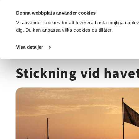
Denna webbplats använder cookies
Vi använder cookies för att leverera bästa möjliga upple
dig. Du kan anpassa vilka cookies du tillåter.
DET HÄR GÖR VI
FÖR DIG SOM
SÖK KURSER OCH EVENE
Visa detaljer
Startsida
/
Kurser och evenemang
/
Hantverk & konst
/
T
Stickning vid have